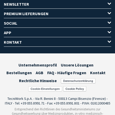
NEWSLETTER
PREMIUM LIEFERUNGEN
SOCIAL
APP
KONTAKT
Unternehmensprofil
Unsere Lösungen
Bestellungen
AGB
FAQ - Häufige Fragen
Kontakt
Rechtliche Hinweise
Cookie-Einstellungen
TecniWork S.p.A. - Via R. Benini 8 - 50013 Campi Bisenzio (Firenze) -
ITALY - Tel: +39 055.8991.71 - Fax: +39 055.8991.801 - P.IVA: 01812000485
Entsprechend den Richtlinien des Gesundheitsministeriums zur
Gesundheitswerbung über Medizinprodukten, in-vitro medizinisch-