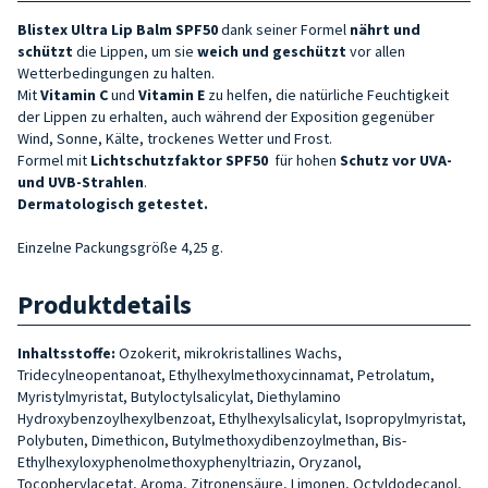
B
listex Ultra Lip Balm SPF50
dank seiner Formel
nährt
und
schützt
die Lippen, um sie
weich und geschützt
vor allen
Wetterbedingungen zu halten.
Mit
Vitamin C
und
Vitamin E
zu helfen, die natürliche Feuchtigkeit
der Lippen zu erhalten, auch während der Exposition gegenüber
Wind, Sonne, Kälte, trockenes Wetter und Frost.
Formel mit
Lichtschutzfaktor SPF50
für hohen
Schutz vor UVA-
und UVB-Strahlen
.
Dermatologisch getestet.
Einzelne Packungsgröße 4,25 g.
Produktdetails
Inhaltsstoffe:
Ozokerit, mikrokristallines Wachs,
Tridecylneopentanoat, Ethylhexylmethoxycinnamat, Petrolatum,
Myristylmyristat, Butyloctylsalicylat, Diethylamino
Hydroxybenzoylhexylbenzoat, Ethylhexylsalicylat, Isopropylmyristat,
Polybuten, Dimethicon, Butylmethoxydibenzoylmethan, Bis-
Ethylhexyloxyphenolmethoxyphenyltriazin, Oryzanol,
Tocopherylacetat, Aroma, Zitronensäure, Limonen, Octyldodecanol,