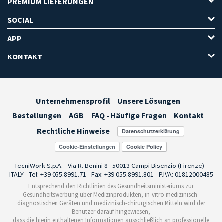
PREMIUM LIEFERUNGEN
SOCIAL
APP
KONTAKT
Unternehmensprofil
Unsere Lösungen
Bestellungen
AGB
FAQ - Häufige Fragen
Kontakt
Rechtliche Hinweise
Cookie-Einstellungen
TecniWork S.p.A. - Via R. Benini 8 - 50013 Campi Bisenzio (Firenze) -
ITALY - Tel: +39 055.8991.71 - Fax: +39 055.8991.801 - P.IVA: 01812000485
Entsprechend den Richtlinien des Gesundheitsministeriums zur
Gesundheitswerbung über Medizinprodukten, in-vitro medizinisch-
diagnostischen Geräten und medizinisch-chirurgischen Mitteln wird der
Benutzer darauf hingewiesen,
dass die hierin enthaltenen Informationen ausschließlich an professionelle