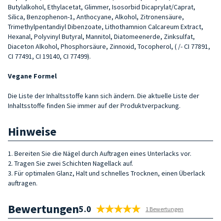
Butylalkohol, Ethylacetat, Glimmer, Isosorbid Dicaprylat/Caprat,
Silica, Benzophenon-1, Anthocyane, Alkohol, Zitronensäure,
Trimethylpentandiyl Dibenzoate, Lithothamnion Calcareum Extract,
Hexanal, Polyvinyl Butyral, Mannitol, Diatomeenerde, Zinksulfat,
Diaceton Alkohol, Phosphorsäure, Zinnoxid, Tocopherol, ( /- CI 77891,
CI 77491, CI 19140, CI 77499).
Vegane Formel
Die Liste der Inhaltsstoffe kann sich ändern. Die aktuelle Liste der
Inhaltsstoffe finden Sie immer auf der Produktverpackung.
Hinweise
1. Bereiten Sie die Nägel durch Auftragen eines Unterlacks vor.
2. Tragen Sie zwei Schichten Nagellack auf.
3. Für optimalen Glanz, Halt und schnelles Trocknen, einen Überlack
auftragen.
Bewertungen
5.0
1 Bewertungen