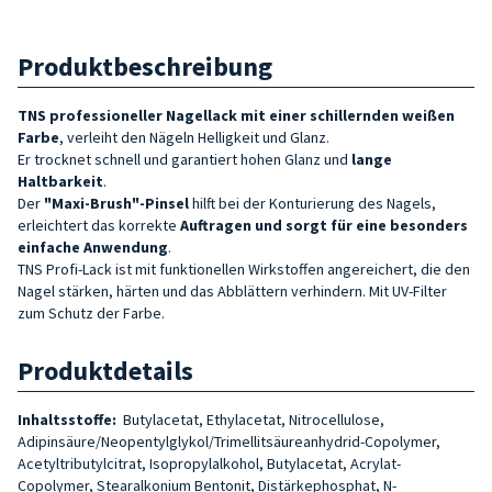
Produktbeschreibung
TNS professioneller Nagellack mit einer schillernden weißen
Farbe
, verleiht den Nägeln Helligkeit und Glanz.
Er trocknet schnell und garantiert hohen Glanz und
lange
Haltbarkeit
.
Der
"Maxi-Brush"-Pinsel
hilft bei der Konturierung des Nagels,
erleichtert das korrekte
Auftragen und sorgt für eine besonders
einfache Anwendung
.
TNS Profi-Lack ist mit funktionellen Wirkstoffen angereichert, die den
Nagel stärken, härten und das Abblättern verhindern. Mit UV-Filter
zum Schutz der Farbe.
Produktdetails
Inhaltsstoffe:
Butylacetat, Ethylacetat, Nitrocellulose,
Adipinsäure/Neopentylglykol/Trimellitsäureanhydrid-Copolymer,
Acetyltributylcitrat, Isopropylalkohol, Butylacetat, Acrylat-
Copolymer, Stearalkonium Bentonit, Distärkephosphat, N-