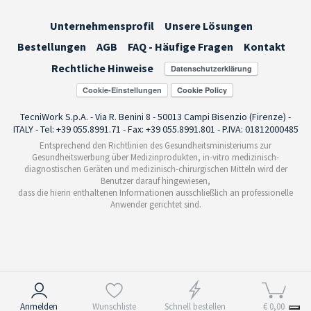
Unternehmensprofil
Unsere Lösungen
Bestellungen
AGB
FAQ - Häufige Fragen
Kontakt
Rechtliche Hinweise
Cookie-Einstellungen
TecniWork S.p.A. - Via R. Benini 8 - 50013 Campi Bisenzio (Firenze) -
ITALY - Tel: +39 055.8991.71 - Fax: +39 055.8991.801 - P.IVA: 01812000485
Entsprechend den Richtlinien des Gesundheitsministeriums zur
Gesundheitswerbung über Medizinprodukten, in-vitro medizinisch-
diagnostischen Geräten und medizinisch-chirurgischen Mitteln wird der
Benutzer darauf hingewiesen,
dass die hierin enthaltenen Informationen ausschließlich an professionelle
Anwender gerichtet sind.
Hinweis bei Erhebung
Anmelden
Wunschliste
Schnell bestellen
€ 0,00