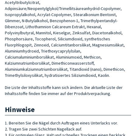
Acetyltributylcitrat,
Adipinsäure/Neopentylglykol/Trimellitsäureanhydrid-Copolymer,
Isopropylalkohol, Acrylat-Copolymer, Stearalkonium Bentonit,
Glimmer, N-Butylalkohol, Benzophenon-1, Trimethylpentandiyl-
Dibenzoat, Lithothamnion Calcareum Extrakt, Hexanal,
Polyvinylbutyral, Mannitol, Kieselgur, Zinksulfat, Diacetonalkohol,
Phosphorsäure, Tocopherol, Siliciumdioxid, synthetisches
Fluorphlogopit, Zinnoxid, Calciumtitanborsilikat, Magnesiumsilikat,
Aluminiumhydroxid, Triethoxycaprylylsilan,
Calciumaluminiumborsilikat, Aluminiumoxid, Methicon,
Kalziumnatriumborsilikat, Dimethiconwasserstoff,
Aluminiumkalziumnatriumborsilikat, Titandioxid (nano), Dimethicon,
Trimethylsiloxysilikat, hydratisiertes Siliziumdioxid, Kaolin.
Die Liste der Inhaltsstoffe kann sich ändern. Die aktuelle Liste der
Inhaltsstoffe finden Sie immer auf der Produktverpackung.
Hinweise
1. Bereiten Sie die Nägel durch Auftragen eines Unterlacks vor.
2. Tragen Sie zwei Schichten Nagellack auf.
3. Für optimalen Glanz, Halt und schnelles Trocknen einen Decklack