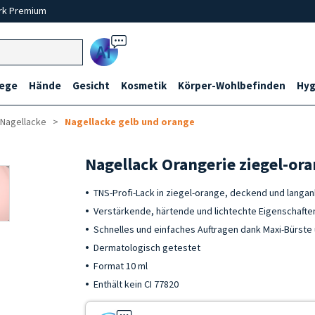
rk Premium
Ai
lege
Hände
Gesicht
Kosmetik
Körper-Wohlbefinden
Hyg
 Nagellacke
Nagellacke gelb und orange
Nagellack Orangerie ziegel-or
TNS-Profi-Lack in ziegel-orange, deckend und langa
Verstärkende, härtende und lichtechte Eigenschaften
Schnelles und einfaches Auftragen dank Maxi-Bürste
Dermatologisch getestet
Format 10 ml
Enthält kein CI 77820