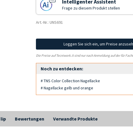
Intelligenter Assistent
Frage zu diesem Produkt stellen
Art.-Nr.: UNS691
Loggen Sie sich ein, um Preise anzuse
Die Preise auf Tecniwork.it sind nur nach Anmeldung auf der für Fach
Noch zu entdecken:
# TNS Color Collection Nagellacke
# Nagellacke gelb und orange
lip
Bewertungen
Verwandte Produkte