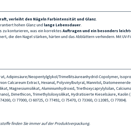
aft, verleiht den Nägeln Farbintensität und Glanz
.
arantiert hohen Glanz und
lange Lebensdauer
.
s zu konturieren, was ein korrektes
Auftragen und ein besonders leicht
hert, die den Nagel stärken, härten und das Abblättern verhindern. Mit UV-F
citrat, Adipinsäure/Neopentylglykol/Trimellitsäureanhydrid-Copolymer, Isopr
ion Calcareum Extract, Hexanal, Polyvinylbutyral, Mannitol, Diatomeenerde
ilikat, Magnesiumsilikat, Aluminiumhydroxid, Triethoxycaprylylsilan, Calcium
), Dimethicon, Trimethylsiloxysilikat, Hydratisierte Kieselsäure, Kaolin ( /-
 74260, CI 77000, CI 60725, CI 77492, CI 75470, CI 73360, CI 12085, CI 77004).
ltsstoffe finden Sie immer auf der Produktverpackung.