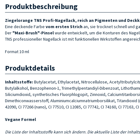
Produktbeschreibung
Ziegelorange TNS Profi-Nagellack, reich an Pigmenten und Deckkr
Eine deckende Farbe
vom ersten Strich
an, sie trocknet schnell und g
Der
"Maxi-Brush"-Pinsel
wurde entwickelt, um die Konturen des Nagel
TNS professioneller Nagellack ist mit funktionellen Wirkstoffen angereic
Format 10 ml
Produktdetails
Inhaltsstoffe:
Butylacetat, Ethylacetat, Nitrocellulose, Acetyltributyl
Butylalkohol, Benzophenon-1, Trimethylpentandiyl-Dibenzoat, Lithothamn
Siliciumdioxid, synthetisches Fluorphlogopit, Zinnoxid, Calciumtitanbors
Dimethiconwasserstoff, Aluminiumcalciumnatriumborsilikat, Titandioxid (nano
42090, CI 77266 (nano), CI 77510, CI 12085, CI 77742, CI 74160, CI 77163, CI
Vegane Formel
Die Liste der Inhaltsstoffe kann sich ändern. Die aktuelle Liste der Inha