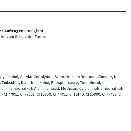
es Auftragen
ermöglicht.
ilter zum Schutz der Farbe.
opylalkohol, Acrylat-Copolymer, Stearalkonium Bentonit, Glimmer, N-
, Zinksulfat, Diacetonalkohol, Phosphorsäure, Tocopherol,
aluminiumborsilikat, Aluminiumoxid, Methicon, Calciumnatriumborsilikat,
 CI 77891, CI 77007, CI 15850, CI 77491, CI 19140, CI 15880, CI 77499, CI