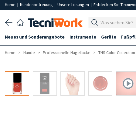
Home
|
Kundenbetreuung
|
Unsere Lösungen
|
Entdecken Sie Tecniwo
Neues und Sonderangebote
Instrumente
Geräte
Fußpf
Home
Hände
Professionelle Nagellacke
TNS Color Collection