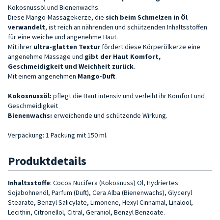
Kokosnussöl und Bienenwachs.
Diese Mango-Massagekerze, die
sich beim Schmelzen in Öl
verwandelt
, ist reich an nährenden und schützenden Inhaltsstoffen
für eine weiche und angenehme Haut.
Mit ihrer
ultra-glatten Textur
fördert diese Körperölkerze eine
angenehme Massage und
gibt der Haut Komfort,
Geschmeidigkeit und Weichheit
zurück
.
Mit einem angenehmen
Mango-Duft
.
Kokosnussöl:
pflegt die Haut intensiv und verleiht ihr Komfort und
Geschmeidigkeit
Bienenwachs:
erweichende und schützende Wirkung.
Verpackung: 1 Packung mit 150 ml.
Produktdetails
Inhaltsstoffe
: Cocos Nucifera (Kokosnuss) Öl, Hydriertes
Sojabohnenöl, Parfum (Duft), Cera Alba (Bienenwachs), Glyceryl
Stearate, Benzyl Salicylate, Limonene, Hexyl Cinnamal, Linalool,
Lecithin, Citronellol, Citral, Geraniol, Benzyl Benzoate.