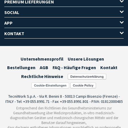
PREMIUM LIEFERUNGEN
SOCIAL
APP
KONTAKT
Unternehmensprofil
Unsere Lösungen
Bestellungen
AGB
FAQ - Häufige Fragen
Kontakt
Rechtliche Hinweise
Cookie-Einstellungen
TecniWork S.p.A. - Via R. Benini 8 - 50013 Campi Bisenzio (Firenze) -
ITALY - Tel: +39 055.8991.71 - Fax: +39 055.8991.801 - P.IVA: 01812000485
Entsprechend den Richtlinien des Gesundheitsministeriums zur
Gesundheitswerbung über Medizinprodukten, in-vitro medizinisch-
diagnostischen Geräten und medizinisch-chirurgischen Mitteln wird der
Benutzer darauf hingewiesen,
dass die hierin enthaltenen Informationen ausschließlich an professionelle