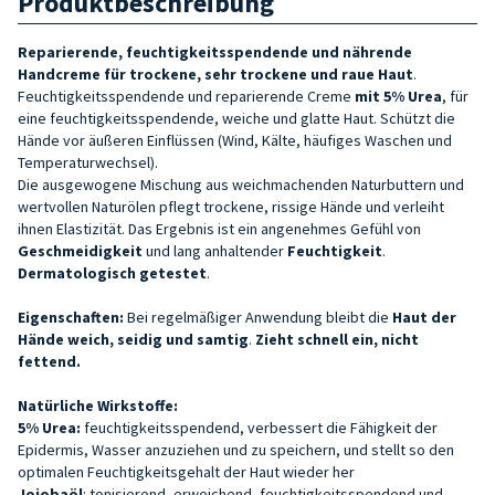
Produktbeschreibung
Reparierende, feuchtigkeitsspendende und nährende
Handcreme für trockene, sehr trockene und raue Haut
.
Feuchtigkeitsspendende und reparierende Creme
mit 5% Urea
, für
eine feuchtigkeitsspendende, weiche und glatte Haut. Schützt die
Hände vor äußeren Einflüssen (Wind, Kälte, häufiges Waschen und
Temperaturwechsel).
Die ausgewogene Mischung aus weichmachenden Naturbuttern und
wertvollen Naturölen pflegt trockene, rissige Hände und verleiht
ihnen Elastizität. Das Ergebnis ist ein angenehmes Gefühl von
Geschmeidigkeit
und lang anhaltender
Feuchtigkeit
.
Dermatologisch getestet
.
Eigenschaften:
Bei regelmäßiger Anwendung bleibt die
Haut der
Hände weich, seidig und samtig
.
Zieht schnell ein, nicht
fettend.
Natürliche Wirkstoffe:
5% Urea:
feuchtigkeitsspendend, verbessert die Fähigkeit der
Epidermis, Wasser anzuziehen und zu speichern, und stellt so den
optimalen Feuchtigkeitsgehalt der Haut wieder her
Jojobaöl
: tonisierend, erweichend, feuchtigkeitsspendend und