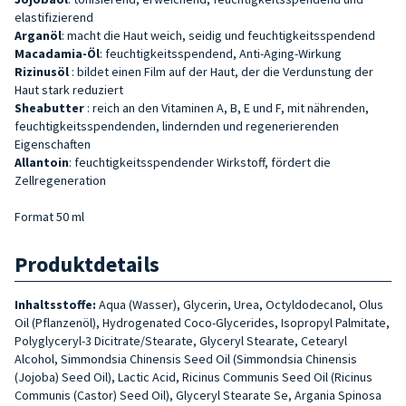
elastifizierend
Arganöl
: macht die Haut weich, seidig und feuchtigkeitsspendend
Macadamia-Öl
: feuchtigkeitsspendend, Anti-Aging-Wirkung
Rizinusöl
: bildet einen Film auf der Haut, der die Verdunstung der
Haut stark reduziert
Sheabutter
: reich an den Vitaminen A, B, E und F, mit nährenden,
feuchtigkeitsspendenden, lindernden und regenerierenden
Eigenschaften
Allantoin
: feuchtigkeitsspendender Wirkstoff, fördert die
Zellregeneration
Format 50 ml
Produktdetails
Inhaltsstoffe:
Aqua (Wasser), Glycerin, Urea, Octyldodecanol, Olus
Oil (Pflanzenöl), Hydrogenated Coco-Glycerides, Isopropyl Palmitate,
Polyglyceryl-3 Dicitrate/Stearate, Glyceryl Stearate, Cetearyl
Alcohol, Simmondsia Chinensis Seed Oil (Simmondsia Chinensis
(Jojoba) Seed Oil), Lactic Acid, Ricinus Communis Seed Oil (Ricinus
Communis (Castor) Seed Oil), Glyceryl Stearate Se, Argania Spinosa