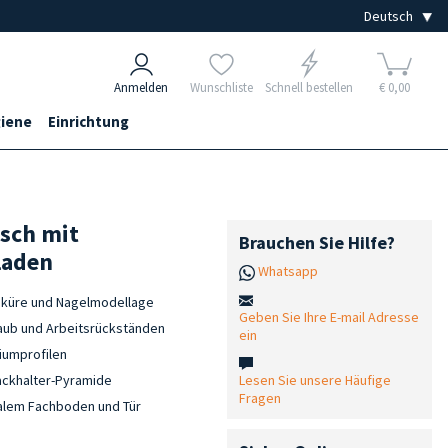
Anmelden
Wunschliste
Schnell bestellen
€ 0,00
iene
Einrichtung
isch mit
Brauchen Sie Hilfe?
laden
Whatsapp
niküre und Nagelmodellage
Geben Sie Ihre E-mail Adresse
taub und Arbeitsrückständen
ein
iumprofilen
Lesen Sie unsere Häufige
ackhalter-Pyramide
Fragen
ralem Fachboden und Tür