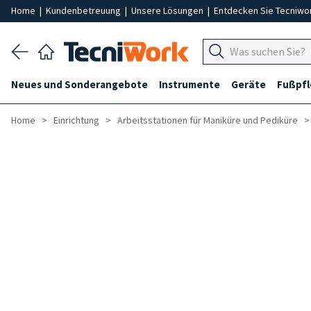
Home
|
Kundenbetreuung
|
Unsere Lösungen
|
Entdecken Sie Tecniwo
Neues und Sonderangebote
Instrumente
Geräte
Fußpf
Home
Einrichtung
Arbeitsstationen für Maniküre und Pediküre