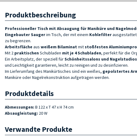
Produktbeschreibung
Professioneller Tisch mit Absaugung für Maniküre und Nagelmode
Eingebauter Sauger
im Tisch, der mit einem
Kohlefilter
ausgestattet 
zu begrenzen.
Arbeitsfläche
aus
weißem Bilaminat
mit
stoßfesten Aluminiumpro
Mit 2
praktischen
Schubladen
mit je 4 Schubladen
, perfekt für die O
Ein Arbeitsplatz, der speziell für
Schönheitssalons und Nagelstudios
und Leichtigkeit garantieren, leicht zu reinigen und zu desinfizieren.
Im Lieferumfang des Manikürtisches sind ein weißes
, gepolstertes Ar
Maniküre oder Nagelrekonstruktion aufgetragen werden.
Produktdetails
Abmessungen:
B 122 x T 47 x H 74 cm
Absaugleistung:
20 W
Verwandte Produkte