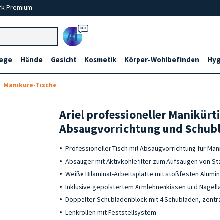
rk Premium
Ai
lege
Hände
Gesicht
Kosmetik
Körper-Wohlbefinden
Hyg
Maniküre-Tische
Ariel professioneller Manikürt
Absaugvorrichtung und Schub
Professioneller Tisch mit Absaugvorrichtung für Ma
Absauger mit Aktivkohlefilter zum Aufsaugen von S
Weiße Bilaminat-Arbeitsplatte mit stoßfesten Alumin
Inklusive gepolstertem Armlehnenkissen und Nagell
Doppelter Schubladenblock mit 4 Schubladen, zent
Lenkrollen mit Feststellsystem