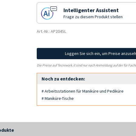
Intelligenter Assistent
Frage zu diesem Produkt stellen
Art.-Nr.: AP204SL
Loggen Sie sich ein, um Preise anzuse
Die Preise auf Tecniwork.it sind nur nach Anmeldung auf der für Fach
Noch zu entdecken:
# Arbeitsstationen für Maniküre und Pediküre
# Maniküre-Tische
odukte