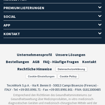
PREMIUM LIEFERUNGEN
SOCIAL
APP
KONTAKT
Unternehmensprofil
Unsere Lösungen
Bestellungen
AGB
FAQ - Häufige Fragen
Kontakt
Rechtliche Hinweise
Cookie-Einstellungen
TecniWork S.p.A. - Via R. Benini 8 - 50013 Campi Bisenzio (Firenze) -
ITALY - Tel: +39 055.8991.71 - Fax: +39 055.8991.801 - P.IVA: 01812000485
Entsprechend den Richtlinien des Gesundheitsministeriums zur
Gesundheitswerbung über Medizinprodukten, in-vitro medizinisch-
diagnostischen Geräten und medizinisch-chirurgischen Mitteln wird der