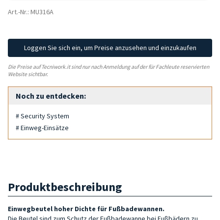
Art.-Nr.: MU316A
Loggen Sie sich ein, um Preise anzusehen und einzukaufen
Die Preise auf Tecniwork.it sind nur nach Anmeldung auf der für Fachleute reservierten
Website sichtbar.
Noch zu entdecken:
# Security System
# Einweg-Einsätze
Produktbeschreibung
Einwegbeutel hoher Dichte für Fußbadewannen.
Die Beutel sind zum Schutz der Fußbadewanne bei Fußbädern zu