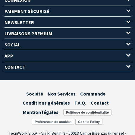
PAIEMENT SÉCURISÉ
NEWSLETTER
LIVRAISONS PREMIUM
SOCIAL
APP
CONTACT
Société
Nos Services
Commande
Conditions générales
F.A.Q.
Contact
Mention légales
Préférences de cookies
TecniWork S.p.A. - Via R. Benini 8 - 50013 Campi Bisenzio (Firenze) -