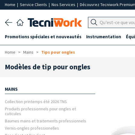
Home
|
Service Clients
|
Nos Services
|
Découvrez Tecniwork Premiu
Promotions spéciales et nouveautés
Instrumentation
Équ
Home
Mains
Tips pour ongles
Modèles de tip pour ongles
MAINS
Collection printemps été 2026 TNS
Produits professionnels pour ongles et
cuticules
Baumes mains et traitements professionnels
Vernis-ongles professionelles