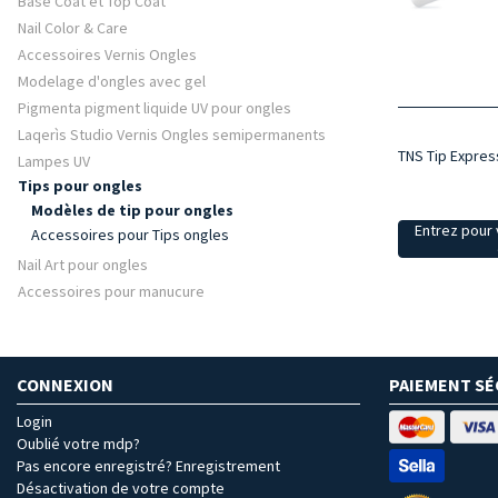
Base Coat et Top Coat
Nail Color & Care
Accessoires Vernis Ongles
Modelage d'ongles avec gel
Pigmenta pigment liquide UV pour ongles
Laqerìs Studio Vernis Ongles semipermanents
TNS Tip Expres
Lampes UV
Tips pour ongles
Modèles de tip pour ongles
Entrez pour v
Accessoires pour Tips ongles
Nail Art pour ongles
Accessoires pour manucure
CONNEXION
PAIEMENT SÉ
Login
Oublié votre mdp?
Pas encore enregistré? Enregistrement
Désactivation de votre compte