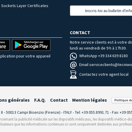
 Sockets Layer Certificates
Inscris-toi au bulletin d'in
CONTACT
Notre service clients est à votre d
lundi au vendredi de 9 h à 17h30.
WhatsApp +39 334 639 8180
plication pour votre appareil
Email serviceclients@tecniwor
Contactez votre agent local
ons générales
F.A.Q.
Contact
Mention légales
i 8 - 50013 Campi Bisenzio (Firenze) - ITALY - Tel: +39 055.8991.71 - Fax: +39 0
rnant la publicité médicale sur les dispositifs médicaux, les dispositifs médico-dia
ilisateurs que les informations contenues ici sont uniquement destinées aux professi