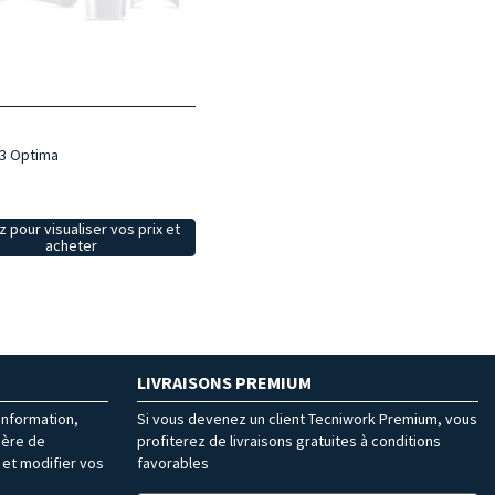
 3 Optima
z pour visualiser vos prix et
acheter
LIVRAISONS PREMIUM
’information,
Si vous devenez un client Tecniwork Premium, vous
ière de
profiterez de livraisons gratuites à conditions
et modifier vos
favorables