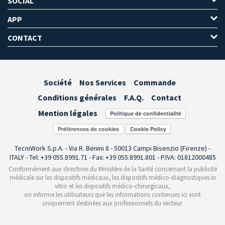
SOCIAL
APP
CONTACT
Société
Nos Services
Commande
Conditions générales
F.A.Q.
Contact
Mention légales
Préférences de cookies
TecniWork S.p.A. - Via R. Benini 8 - 50013 Campi Bisenzio (Firenze) -
ITALY - Tel: +39 055.8991.71 - Fax: +39 055.8991.801 - P.IVA: 01812000485
Conformément aux directives du Ministère de la Santé concernant la publicité
médicale sur les dispositifs médicaux, les dispositifs médico-diagnostiques in
vitro et les dispositifs médico-chirurgicaux,
on informe les utilisateurs que les informations contenues ici sont
uniquement destinées aux professionnels du secteur.