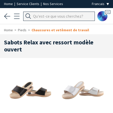
Home
|
Service Clients
|
Nos Services
Ai
Home
Pieds
Chaussures et vetêment de travail
Sabots Relax avec ressort modèle
ouvert