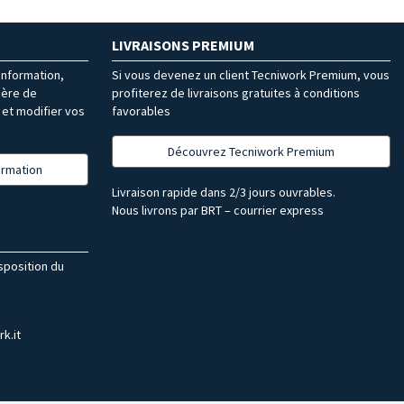
LIVRAISONS PREMIUM
’information,
Si vous devenez un client Tecniwork Premium, vous
ière de
profiterez de livraisons gratuites à conditions
et modifier vos
favorables
Découvrez Tecniwork Premium
formation
Livraison rapide dans 2/3 jours ouvrables.
Nous livrons par BRT – courrier express
isposition du
k.it