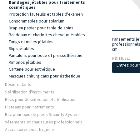
Bandages jétables pour traitements
cosmétiques
Protection fauteuils et tables d'examen
Consommables pour solarium
Drap en papier pour table de soins
Bandeaux et charlottes cheveux jétables
Pansements jet
Tongs et mules jétables
professionnels
Slips jétables
cm
Pantalons pour boue et pressothérapie
Réf: MU331
Kimonos jétables
Entrez pour v
Cartene pour esthétique
Masques chirurgicaux pour ésthetique
Désinfectants
Stérilisation d'instruments
Bacs pour désinfection et stérilisation
Plateaux pour instruments
Bac pour bain de pieds Security System
Vêtements et chaussures professionnels
Accessoires pour hygiène