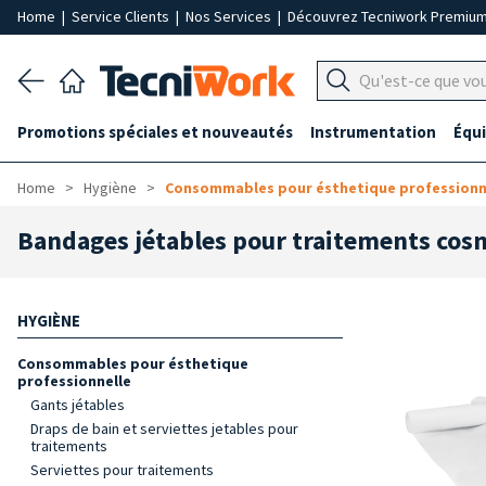
Home
|
Service Clients
|
Nos Services
|
Découvrez Tecniwork Premiu
Promotions spéciales et nouveautés
Instrumentation
Équ
Home
Hygiène
Consommables pour ésthetique professionn
Bandages jétables pour traitements cos
HYGIÈNE
Consommables pour ésthetique
professionnelle
Gants jétables
Draps de bain et serviettes jetables pour
traitements
Serviettes pour traitements