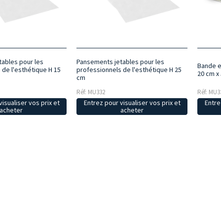
ables pour les
Pansements jetables pour les
Bande e
 de l'esthétique H 15
professionnels de l'esthétique H 25
20 cm x 
cm
Réf: MU332
Réf: MU3
isualiser vos prix et
Entrez pour visualiser vos prix et
Entre
acheter
acheter