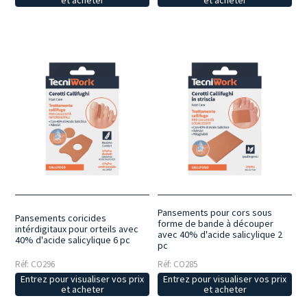
et acheter
et acheter
Pansements pour cors sous
Pansements coricides
forme de bande à découper
intérdigitaux pour orteils avec
avec 40% d'acide salicylique 2
40% d'acide salicylique 6 pc
pc
Réf: CO296
Réf: CO285
Entrez pour visualiser vos prix
Entrez pour visualiser vos prix
et acheter
et acheter