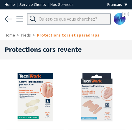
Home
|
Service Clients
|
Nos Services
Ai
Home
Pieds
Protections Cors et sparadraps
Protections cors revente