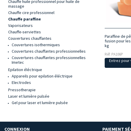
Chauffe huile professionnel pour huile de
massage
Chauffe cire professionnel
Chauffe paraffine
Vaporisateurs
Chauffe-serviettes
Paraffine de p
Couvertures chauffantes
fusion pour les
Couvertures isothermiques
kg
Couvertures chauffantes professionnelles
Réf: PA106P
Couvertures chauffantes professionnelles
Entrez pour v
Imetec
Epilation éléctrique
Appareils pour epilation éléctrique
Electrodes
Pressotherapie
Laser et lumière pulsée
Gel pour laser et lumière pulsée
CONNEXION
PAIEMENT SÉ