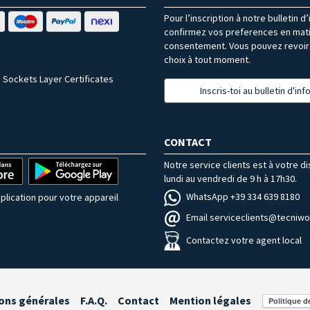
Pour l’inscription à notre bulletin d
confirmez vos preferences en mat
consentement. Vous pouvez revoir 
choix à tout moment.
 Sockets Layer Certificates
Inscris-toi au bulletin d'in
CONTACT
Notre service clients est à votre d
lundi au vendredi de 9 h à 17h30.
WhatsApp +39 334 639 8180
plication pour votre appareil
Email serviceclients@tecniwor
Contactez votre agent local
ons générales
F.A.Q.
Contact
Mention légales