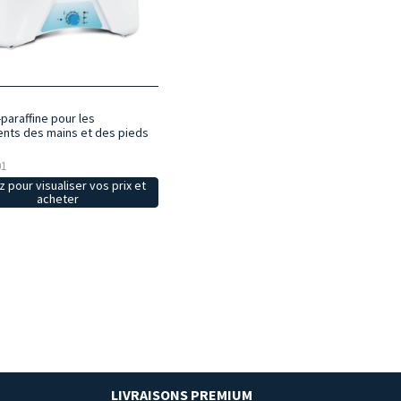
paraffine pour les
ents des mains et des pieds
01
z pour visualiser vos prix et
acheter
LIVRAISONS PREMIUM