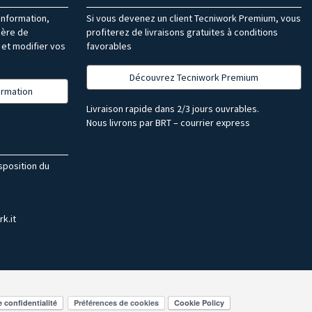
’information,
Si vous devenez un client Tecniwork Premium, vous
ière de
profiterez de livraisons gratuites à conditions
et modifier vos
favorables
Découvrez Tecniwork Premium
formation
Livraison rapide dans 2/3 jours ouvrables.
Nous livrons par BRT – courrier express
isposition du
k.it
Préférences de cookies