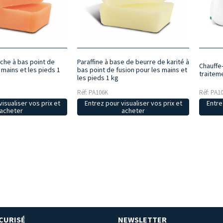
êche à bas point de
Paraffine à base de beurre de karité à
Chauffe-
 mains et les pieds 1
bas point de fusion pour les mains et
traitem
les pieds 1 kg
Réf: PA106K
Réf: PA1
isualiser vos prix et
Entrez pour visualiser vos prix et
Entre
acheter
acheter
CURISÉ
NEWSLETTER