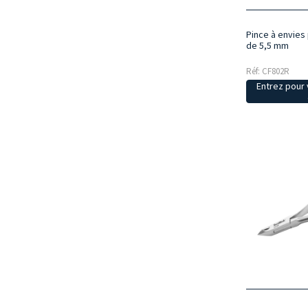
Pince à envies
de 5,5 mm
Réf: CF802R
Entrez pour v