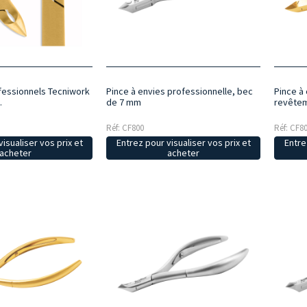
ofessionnels Tecniwork
Pince à envies professionnelle, bec
Pince à
.
de 7 mm
revêtem
Réf: CF800
Réf: CF8
isualiser vos prix et
Entrez pour visualiser vos prix et
Entre
acheter
acheter