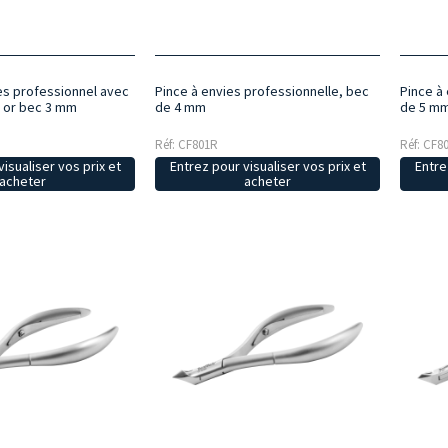
les professionnel avec
Pince à envies professionnelle, bec
Pince à
 or bec 3 mm
de 4 mm
de 5 m
Réf: CF801R
Réf: CF8
isualiser vos prix et
Entrez pour visualiser vos prix et
Entre
acheter
acheter