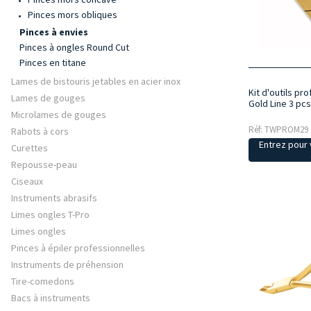
Pinces mors obliques
Pinces à envies
Pinces à ongles Round Cut
Pinces en titane
Lames de bistouris jetables en acier inox
Kit d'outils pr
Lames de gouges
Gold Line 3 pcs
Microlames de gouges
Réf: TWPROM29
Rabots à cors
Entrez pour v
Curettes
Repousse-peau
Ciseaux
Instruments abrasifs
Limes ongles T-Pro
Limes ongles
Pinces à épiler professionnelles
Instruments de préhension
Tire-comedons
Bacs à instruments