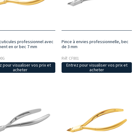
 cuticules professionnel avec
Pince à envies professionnelle, bec
ent en or bec 7 mm
de 3 mm
00G
Réf: CF801
z pour visualiser vos prix et
Entrez pour visualiser vos prix et
acheter
acheter