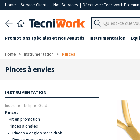
Home
|
Service Clients
|
Nos Services
|
Découvrez Tecniwork Premiu
Promotions spéciales et nouveautés
Instrumentation
Équ
Home
Instrumentation
Pinces
Pinces à envies
INSTRUMENTATION
Instruments ligne Gold
Pinces
Kit en promotion
Pinces à ongles
Pinces à ongles mors droit
Pinces mors concave