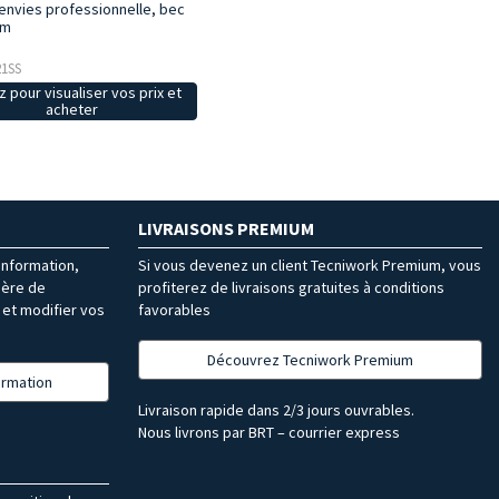
 envies professionnelle, bec
mm
21SS
z pour visualiser vos prix et
acheter
LIVRAISONS PREMIUM
’information,
Si vous devenez un client Tecniwork Premium, vous
ière de
profiterez de livraisons gratuites à conditions
et modifier vos
favorables
Découvrez Tecniwork Premium
formation
Livraison rapide dans 2/3 jours ouvrables.
Nous livrons par BRT – courrier express