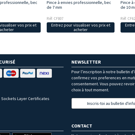
 professionnelle, bec
Pince à envies professionnelle, bec
Pince à
de 7 mm
de 10 
Réf: CF807
Réf: CF6
isualiser vos prix et
Entrez pour visualiser vos prix et
Entre
acheter
acheter
CURISÉ
NEWSLETTER
Pour l’inscription à notre bulletin d
confirmez vos preferences en mat
consentement. Vous pouvez revoir 
choix à tout moment.
 Sockets Layer Certificates
Inscris-toi au bulletin d'in
CONTACT