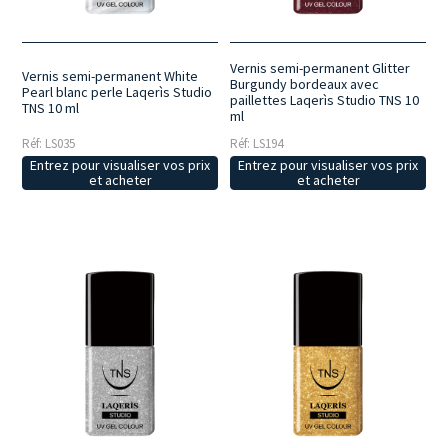
Vernis semi-permanent Glitter
Vernis semi-permanent White
Burgundy bordeaux avec
Pearl blanc perle Laqerìs Studio
paillettes Laqerìs Studio TNS 10
TNS 10 ml
ml
Réf: LS035
Réf: LS194
Entrez pour visualiser vos prix
Entrez pour visualiser vos prix
et acheter
et acheter