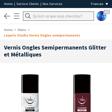
Home
|
Service Clients
|
Nos Services
Ai
Home
Mains
Laqerìs Studio Vernis Ongles semipermanents
Vernis Ongles Semipermanents Glitter
et Métalliques