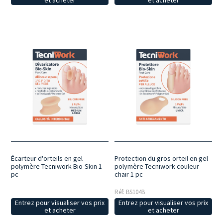
et acheter
et acheter
Écarteur d'orteils en gel
Protection du gros orteil en gel
polymère Tecniwork Bio-Skin 1
polymère Tecniwork couleur
pc
chair 1 pc
Réf: BS104B
Entrez pour visualiser vos prix
Entrez pour visualiser vos prix
et acheter
et acheter