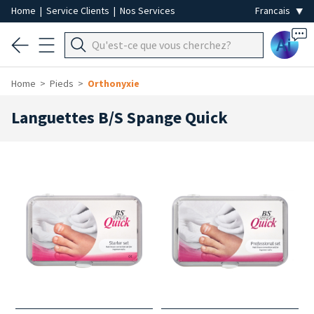
Home
|
Service Clients
|
Nos Services
Ai
Home
Pieds
Orthonyxie
Languettes B/S Spange Quick