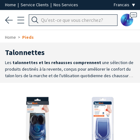
Home
|
Service Clients
|
Nos Services
Ai
Home
Pieds
Talonnettes
Les
talonnettes et les rehausses comprennent
une sélection de
produits destinés à la revente, conçus pour améliorer le confort du
talon lors de la marche et de l'utilisation quotidienne des chaussures.
Disponibles en différents matériaux et configurations, elles
constituent une solution pratique pour amortir les points d'appui et
améliorer le confort du pied.
Confort et amortissement
: la gamme
comprend des talonnettes et des rehausseurs conçus pour
contribuer à absorber les chocs et à mieux répartir les pressions au
niveau du talon lors de la marche.
Large choix
: talonnettes en gel,
Bio-Gel et silicone, ainsi que des rehausses antichoc et des modèles
aux formes et caractéristiques variées pour s’adapter aux différents
besoins d’utilisation.
Pratiques et réutilisables
: des produits