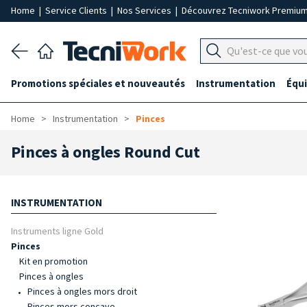
Home
|
Service Clients
|
Nos Services
|
Découvrez Tecniwork Premiu
Promotions spéciales et nouveautés
Instrumentation
Équ
Home
Instrumentation
Pinces
Pinces à ongles Round Cut
INSTRUMENTATION
Instruments ligne Gold
Pinces
Kit en promotion
Pinces à ongles
Pinces à ongles mors droit
Pinces mors concave