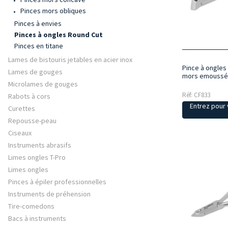
Pinces mors obliques
Pinces à envies
Pinces à ongles Round Cut
Pinces en titane
Lames de bistouris jetables en acier inox
Pince à ongles
Lames de gouges
mors emoussé
Microlames de gouges
Réf: CF833
Rabots à cors
Entrez pour v
Curettes
Repousse-peau
Ciseaux
Instruments abrasifs
Limes ongles T-Pro
Limes ongles
Pinces à épiler professionnelles
Instruments de préhension
Tire-comedons
Bacs à instruments