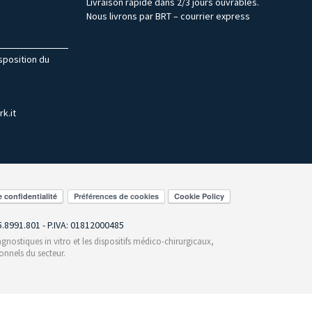
Livraison rapide dans 2/3 jours ouvrables.
Nous livrons par BRT – courrier express
isposition du
k.it
Préférences de cookies
55.8991.801 - P.IVA: 01812000485
gnostiques in vitro et les dispositifs médico-chirurgicaux,
onnels du secteur.