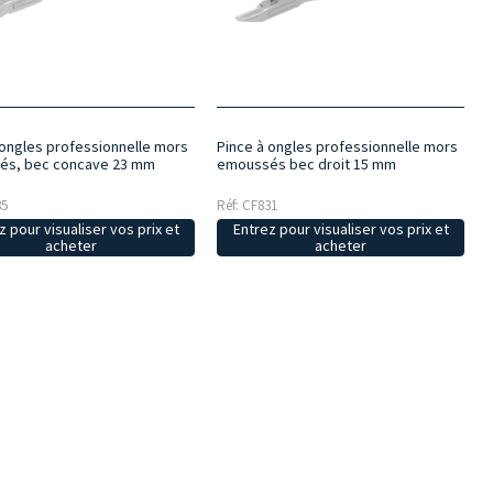
 ongles professionnelle mors
Pince à ongles professionnelle mors
és, bec concave 23 mm
emoussés bec droit 15 mm
35
Réf: CF831
z pour visualiser vos prix et
Entrez pour visualiser vos prix et
acheter
acheter