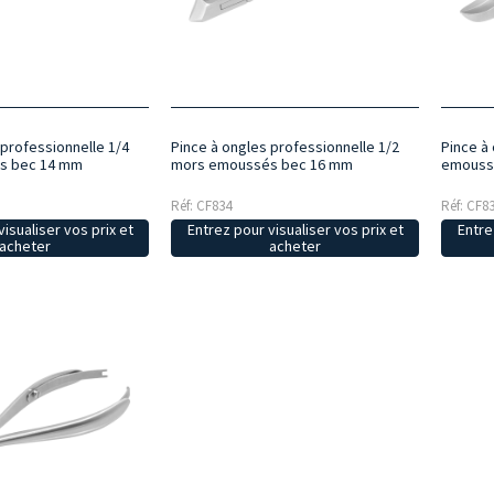
 professionnelle 1/4
Pince à ongles professionnelle 1/2
Pince à
s bec 14 mm
mors emoussés bec 16 mm
emouss
Réf: CF834
Réf: CF8
isualiser vos prix et
Entrez pour visualiser vos prix et
Entre
acheter
acheter