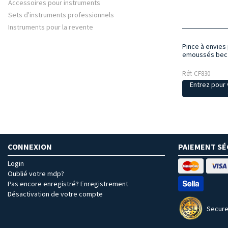
Accessoires pour instruments
Sets d'instruments professionnels
Instruments pour la revente
Pince à envies
emoussés bec
Réf: CF830
Entrez pour v
CONNEXION
PAIEMENT SÉ
Login
Oublié votre mdp?
Pas encore enregistré? Enregistrement
Désactivation de votre compte
Secure