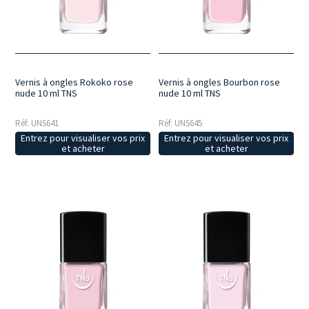
looks naturels. Les nuances plus intenses, comme le cerise, l’amande
noire ou la framboise, sont idéales pour des ongles estivaux et
brillants.
Des couleurs polyvalentes, du rose clair au fuchsia vif, avec
des textures uniformes pour une application sans traces et des finis
brillants, éclatants ou opaques.
Vernis à ongles Rokoko rose
Vernis à ongles Bourbon rose
nude 10 ml TNS
nude 10 ml TNS
Réf: UNS641
Réf: UNS645
Entrez pour visualiser vos prix
Entrez pour visualiser vos prix
et acheter
et acheter