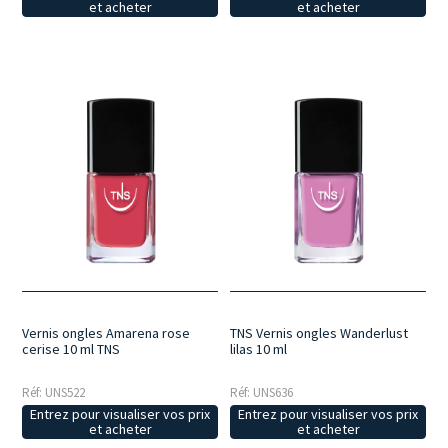
et acheter
et acheter
Vernis ongles Amarena rose
TNS Vernis ongles Wanderlust
cerise 10 ml TNS
lilas 10 ml
Réf: UNS522
Réf: UNS636
Entrez pour visualiser vos prix
Entrez pour visualiser vos prix
et acheter
et acheter