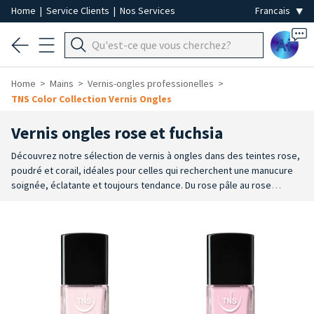
Home
|
Service Clients
|
Nos Services
Ai
Home
Mains
Vernis-ongles professionelles
TNS Color Collection Vernis Ongles
Vernis ongles rose et fuchsia
Découvrez notre sélection de vernis à ongles dans des teintes rose,
poudré et corail, idéales pour celles qui recherchent une manucure
soignée, éclatante et toujours tendance. Du rose pâle au rose
bonbon, en passant par le cyclamen, le cerise et le fuchsia fluo, ces
nuances mettent les ongles en valeur et donnent immédiatement du
caractère à votre look.
Parfaites pour des ongles élégants,
romantiques ou plus vifs, ces couleurs comptent parmi les plus
demandées et les plus utilisées.
Adaptées à toutes les occasions,
elles sont idéales aussi bien pour la manucure que pour la pédicure,
avec des résultats lumineux et professionnels. Les teintes les plus
délicates, comme le rose poudré et le blush, sont parfaites pour les