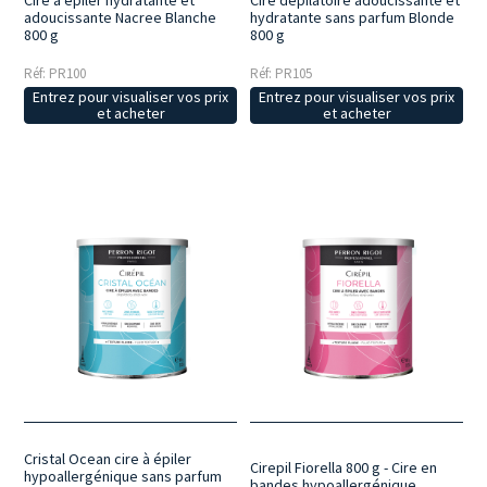
Cire à épiler hydratante et
Cire dépilatoire adoucissante et
adoucissante Nacree Blanche
hydratante sans parfum Blonde
800 g
800 g
Réf: PR100
Réf: PR105
Entrez pour visualiser vos prix
Entrez pour visualiser vos prix
et acheter
et acheter
Cristal Ocean cire à épiler
Cirepil Fiorella 800 g - Cire en
hypoallergénique sans parfum
bandes hypoallergénique