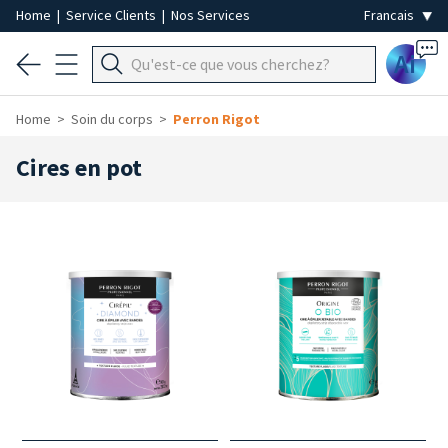
Home
|
Service Clients
|
Nos Services
Ai
Home
Soin du corps
Perron Rigot
Cires en pot