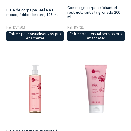
Gommage corps exfoliant et
Huile de corps pailletée au
restructurant à la grenade 200
monoï, édition limitée, 125 ml
ml
Réf: DV450B
Réf: DV421
Entrez pour visualiser vos prix
Entrez pour visualiser vos prix
et acheter
et acheter