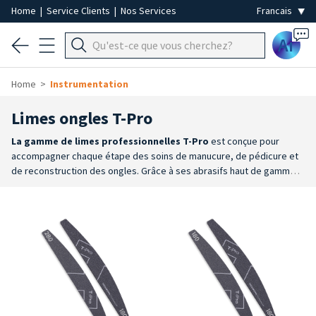
Home
|
Service Clients
|
Nos Services
Ai
Home
Instrumentation
Limes ongles T-Pro
La gamme de
limes professionnelles T-Pro
est conçue pour
accompagner chaque étape des soins de manucure, de pédicure et
de reconstruction des ongles. Grâce à ses abrasifs haut de gamme
et à un large choix de grains, de formes et d'épaisseurs, elle offre la
solution la mieux adaptée pour préparer, modeler, finir, matifier et
polir les ongles naturels et reconstruits.
Abrasifs haut de gamme
:
fabriquées à partir de matériaux abrasifs de grande qualité, elles
garantissent une action uniforme et des performances constantes,
même en cas d’utilisation intensive.
Polyvalence maximale
: un large
choix de grains, de formes, d’épaisseurs et de finitions, avec les
gammes Zebra, Washable, Buffer et Shiner pour répondre à chaque
étape du travail.
Une qualité qui dure dans le temps
: le