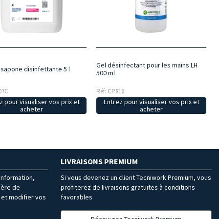
Gel désinfectant pour les mains LH
sapone disinfettante 5 l
500 ml
07C
Réf: CP816
z pour visualiser vos prix et
Entrez pour visualiser vos prix et
acheter
acheter
LIVRAISONS PREMIUM
’information,
Si vous devenez un client Tecniwork Premium, vous
ière de
profiterez de livraisons gratuites à conditions
et modifier vos
favorables
Découvrez Tecniwork Premium