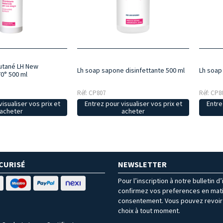
utané LH New
Lh soap sapone disinfettante 500 ml
Lh soap 
70° 500 ml
Réf: CP807
Réf: CP8
isualiser vos prix et
Entrez pour visualiser vos prix et
Entre
acheter
acheter
CURISÉ
NEWSLETTER
Pour l’inscription à notre bulletin d
confirmez vos preferences en mat
consentement. Vous pouvez revoir 
choix à tout moment.