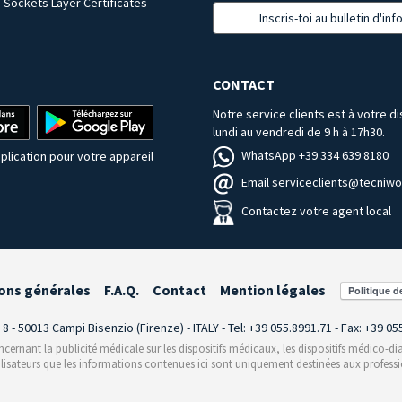
 Sockets Layer Certificates
Inscris-toi au bulletin d'in
CONTACT
Notre service clients est à votre d
lundi au vendredi de 9 h à 17h30.
WhatsApp +39 334 639 8180
plication pour votre appareil
Email serviceclients@tecniwor
Contactez votre agent local
ons générales
F.A.Q.
Contact
Mention légales
i 8 - 50013 Campi Bisenzio (Firenze) - ITALY - Tel: +39 055.8991.71 - Fax: +39 0
rnant la publicité médicale sur les dispositifs médicaux, les dispositifs médico-dia
ilisateurs que les informations contenues ici sont uniquement destinées aux professi