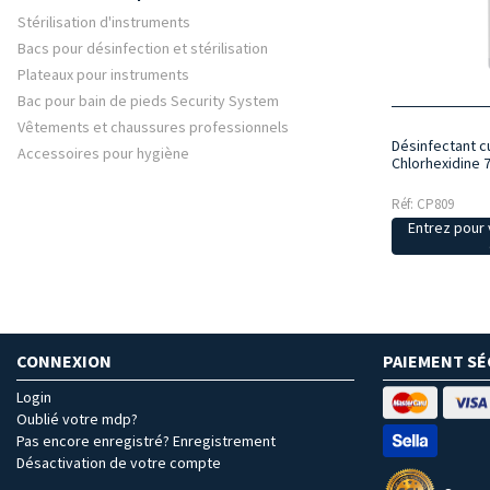
Stérilisation d'instruments
Bacs pour désinfection et stérilisation
Plateaux pour instruments
Bac pour bain de pieds Security System
Vêtements et chaussures professionnels
Désinfectant c
Accessoires pour hygiène
Chlorhexidine 
Réf: CP809
Entrez pour v
CONNEXION
PAIEMENT SÉ
Login
Oublié votre mdp?
Pas encore enregistré? Enregistrement
Désactivation de votre compte