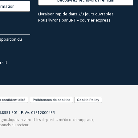
formation
Livraison rapide dans 2/3 jours ouvrables.
Nous livrons par BRT – courrier express
isposition du
k.it
Préférences de cookies
55.8991.801 - P.IVA: 01812000485
gnostiques in vitro et les dispositifs médico-chirurgicaux,
onnels du secteur.