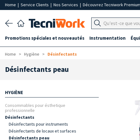
Home
|
Service Clients
|
Nos Services
|
Découvrez Tecniwork Premiu
Promotions spéciales et nouveautés
Instrumentation
Équ
Home
Hygiène
Désinfectants
Désinfectants peau
HYGIÈNE
Consommables pour ésthetique
professionnelle
Désinfectants
Désinfectants pour instruments
Désinfectants de locaux et surfaces
Désinfectants peau