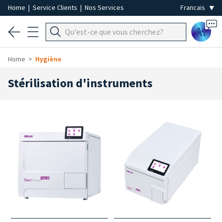
Home
|
Service Clients
|
Nos Services
Ai
Home
Hygiène
Stérilisation d'instruments