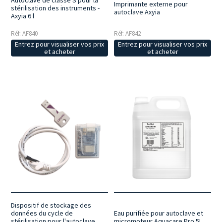
Imprimante externe pour
stérilisation des instruments -
autoclave Axyia
Axyia 6 l
Réf: AF840
Réf: AF842
Entrez pour visualiser vos prix
Entrez pour visualiser vos prix
et acheter
et acheter
Dispositif de stockage des
données du cycle de
Eau purifiée pour autoclave et
stérilisation pour l'autoclave
micromoteur Aquacare Pro 5L