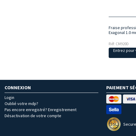
Fraise professi
Exagonal 1.0 
Réf: CM920D
Entrez pour v
CONNEXION
PAIEMENT SÉ
Login
Oublié votre mdp?
Pas encore enregistré? Enregistrement
Désactivation de votre compte
Secure