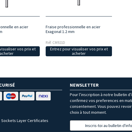
onnelle en acier
Fraise professionnelle en acier
mm
Exagonal 1.2 mm
Réf: CM921D
isualiser vos prix et
Entrez pour visualiser vos prix et
acheter
acheter
CURISÉ
NEWSLETTER
Pour l’inscription à notre bulletin d
confirmez vos preferences en mat
consentement. Vous pouvez revoir 
choix à tout moment.
 Sockets Layer Certificates
Inscris-toi au bulletin d'in