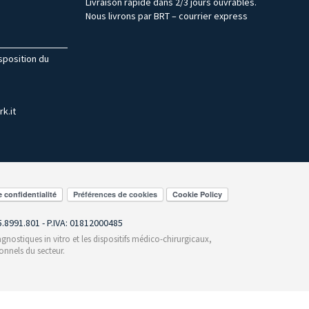
Livraison rapide dans 2/3 jours ouvrables.
Nous livrons par BRT – courrier express
isposition du
k.it
Préférences de cookies
55.8991.801 - P.IVA: 01812000485
gnostiques in vitro et les dispositifs médico-chirurgicaux,
onnels du secteur.