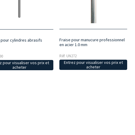
Fraise pour manucure professionnel
 pour cylindres abrasifs
en acier 1.0 mm
s
Réf: UN272
90
Entrez pour visualiser vos prix et
z pour visualiser vos prix et
acheter
acheter