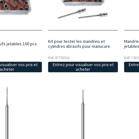
Kit pour tester les mandrins et
Mandrin
ifs jetables 100 pcs
cylindres abrasifs pour manucure
jetable
Réf: IPTW016
Réf: CM3
isualiser vos prix et
Entrez pour visualiser vos prix et
Entre
acheter
acheter