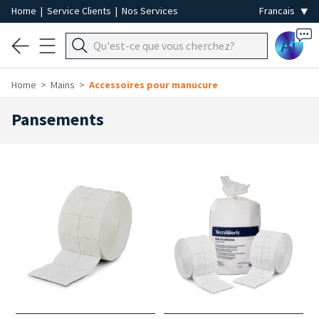
Home
|
Service Clients
|
Nos Services
Ai
Home
Mains
Accessoires pour manucure
Pansements