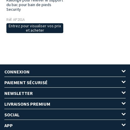
Rallonge pour relever le support
du bac pour bain de pieds
Security
Réf: AP201A
Entrez pour visualiser vos prix
et acheter
CONNEXION
PAIEMENT SÉCURISÉ
NEWSLETTER
LIVRAISONS PREMIUM
SOCIAL
APP