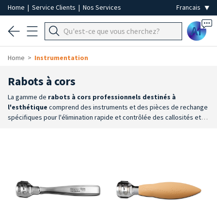
Home
|
Service Clients
|
Nos Services
Ai
Home
Instrumentation
Rabots à cors
La gamme de
rabots à cors
professionnels destinés à
l'esthétique
comprend des instruments et des pièces de rechange
spécifiques pour l'élimination rapide et contrôlée des callosités et
des épaississements cutanés lors des soins de pédicure. Une
sélection d'instruments et de pièces de rechange conçus pour
garantir praticité, précision et continuité d'utilisation
Gamme
complète de manches et de lames
: des solutions polyvalentes
comprenant des manches ergonomiques, des lames d'origine Credo
et des lames compatibles de haute qualité, permettant à chaque
professionnel de configurer l'instrument idéal en fonction de ses
habitudes de travail.
Lames de rechange
: facilement remplaçables,
elles permettent de maintenir l'instrument toujours efficace et prêt à