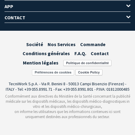
APP
CONTACT
Société
Nos Services
Commande
Conditions générales
F.A.Q.
Contact
Mention légales
Préférences de cookies
TecniWork S.p.A. - Via R. Benini 8 - 50013 Campi Bisenzio (Firenze) -
ITALY - Tel: +39 055.8991.71 - Fax: +39 055.8991.801 - P.IVA: 01812000485
Conformément aux directives du Ministère de la Santé concernant la publicité
médicale sur les dispositifs médicaux, les dispositifs médico-diagnostiques in
vitro et les dispositifs médico-chirurgicaux,
on informe les utilisateurs que les informations contenues ici sont
uniquement destinées aux professionnels du secteur.