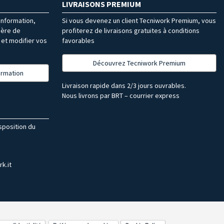
LIVRAISONS PREMIUM
’information,
Si vous devenez un client Tecniwork Premium, vous
ière de
profiterez de livraisons gratuites à conditions
et modifier vos
favorables
Découvrez Tecniwork Premium
formation
Livraison rapide dans 2/3 jours ouvrables.
Nous livrons par BRT – courrier express
isposition du
k.it