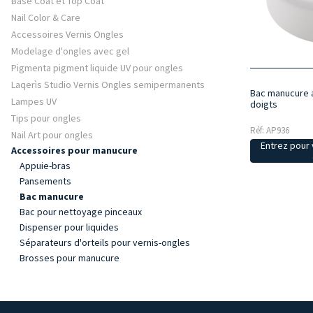
Base Coat et Top Coat
Nail Color & Care
Accessoires Vernis Ongles
Modelage d'ongles avec gel
Pigmenta pigment liquide UV pour ongles
Laqerìs Studio Vernis Ongles semipermanents
Bac manucure a
Lampes UV
doigts
Tips pour ongles
Réf: AP936
Nail Art pour ongles
Entrez pour v
Accessoires pour manucure
Appuie-bras
Pansements
Bac manucure
Bac pour nettoyage pinceaux
Dispenser pour liquides
Séparateurs d'orteils pour vernis-ongles
Brosses pour manucure