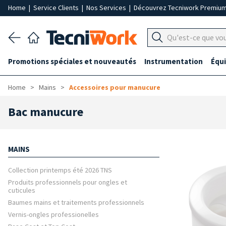
Home
|
Service Clients
|
Nos Services
|
Découvrez Tecniwork Premiu
Promotions spéciales et nouveautés
Instrumentation
Équ
Home
Mains
Accessoires pour manucure
Bac manucure
MAINS
Collection printemps été 2026 TNS
Produits professionnels pour ongles et
cuticules
Baumes mains et traitements professionnels
Vernis-ongles professionelles