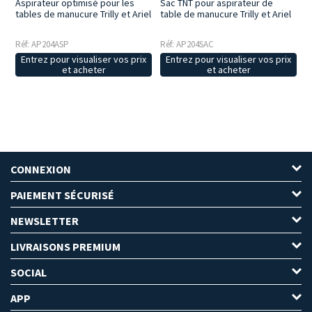
Aspirateur optimisé pour les
Sac TNT pour aspirateur de
tables de manucure Trilly et Ariel
table de manucure Trilly et Ariel
Réf: AP204ASP
Réf: AP204SAC
Entrez pour visualiser vos prix
Entrez pour visualiser vos prix
et acheter
et acheter
CONNEXION
PAIEMENT SÉCURISÉ
NEWSLETTER
LIVRAISONS PREMIUM
SOCIAL
APP