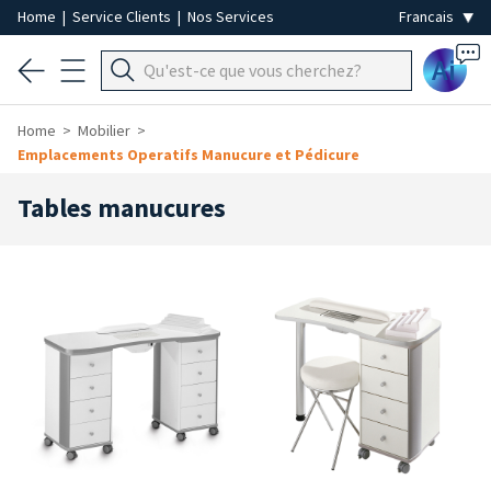
Home
|
Service Clients
|
Nos Services
Ai
Home
Mobilier
Emplacements Operatifs Manucure et Pédicure
Tables manucures