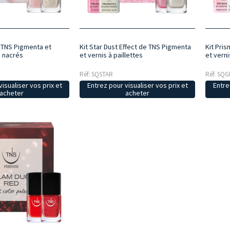
t TNS Pigmenta et
Kit Star Dust Effect de TNS Pigmenta
Kit Pri
s nacrés
et vernis à paillettes
et verni
Réf: SQSTAR
Réf: SQ
isualiser vos prix et
Entrez pour visualiser vos prix et
Entre
acheter
acheter