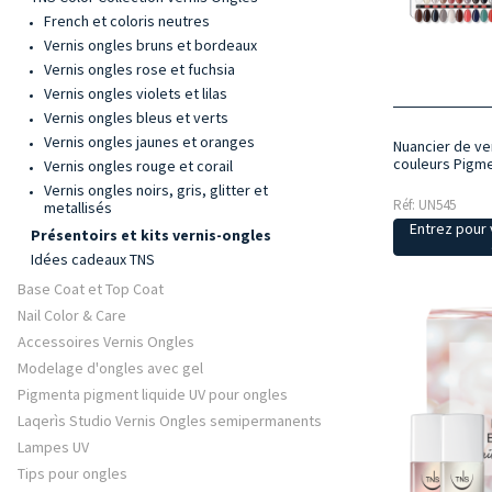
French et coloris neutres
Vernis ongles bruns et bordeaux
Vernis ongles rose et fuchsia
Vernis ongles violets et lilas
Vernis ongles bleus et verts
Vernis ongles jaunes et oranges
Nuancier de ve
couleurs Pigme
Vernis ongles rouge et corail
Vernis ongles noirs, gris, glitter et
Réf: UN545
metallisés
Entrez pour v
Présentoirs et kits vernis-ongles
Idées cadeaux TNS
Base Coat et Top Coat
Nail Color & Care
Accessoires Vernis Ongles
Modelage d'ongles avec gel
Pigmenta pigment liquide UV pour ongles
Laqerìs Studio Vernis Ongles semipermanents
Lampes UV
Tips pour ongles