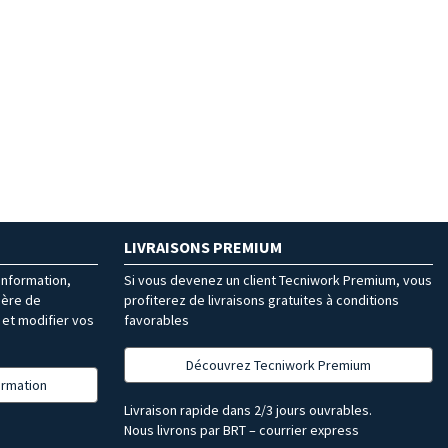
LIVRAISONS PREMIUM
’information,
Si vous devenez un client Tecniwork Premium, vous
ière de
profiterez de livraisons gratuites à conditions
et modifier vos
favorables
Découvrez Tecniwork Premium
formation
Livraison rapide dans 2/3 jours ouvrables.
Nous livrons par BRT – courrier express