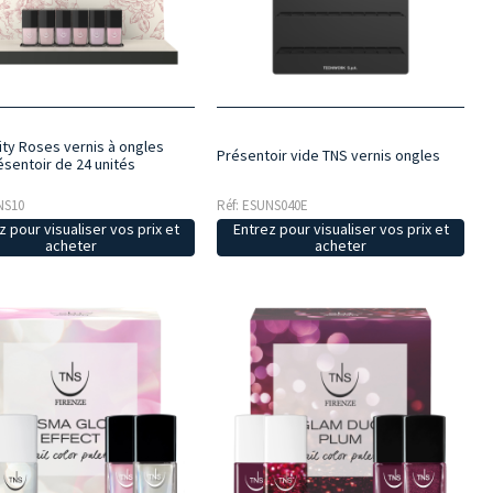
ity Roses vernis à ongles
Présentoir vide TNS vernis ongles
ésentoir de 24 unités
NS10
Réf: ESUNS040E
z pour visualiser vos prix et
Entrez pour visualiser vos prix et
acheter
acheter