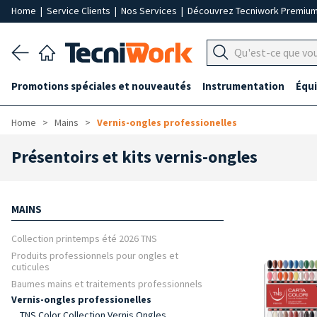
Home
|
Service Clients
|
Nos Services
|
Découvrez Tecniwork Premiu
Promotions spéciales et nouveautés
Instrumentation
Équ
Home
Mains
Vernis-ongles professionelles
Présentoirs et kits vernis-ongles
MAINS
Collection printemps été 2026 TNS
Produits professionnels pour ongles et
cuticules
Baumes mains et traitements professionnels
Vernis-ongles professionelles
TNS Color Collection Vernis Ongles