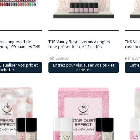
rnis ongles et de
TNS Vanity Roses vernis à ongles
TNS Van
nta, 100 nuances TNS
rose présentoir de 12 unités
rose pr
Réf: ESUNS9
Réf: ESU
isualiser vos prix et
Entrez pour visualiser vos prix et
Entre
acheter
acheter