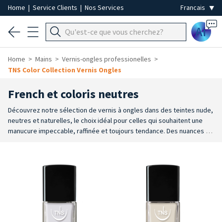
Home
|
Service Clients
|
Nos Services
Ai
Home
Mains
Vernis-ongles professionelles
TNS Color Collection Vernis Ongles
French et coloris neutres
Découvrez notre sélection de vernis à ongles dans des teintes nude,
neutres et naturelles, le choix idéal pour celles qui souhaitent une
manucure impeccable, raffinée et toujours tendance. Des nuances de
beige aux roses poudrés, en passant par les effets laiteux et «
seconde peau », ces couleurs mettent en valeur l’ongle en soulignant
sa beauté naturelle.
Idéales pour un effet naturel, une base élégante
ou un look minimaliste, les teintes nude et neutres sont
incontournables.
Parfaites pour toutes les occasions, elles
s’adaptent à tous les teints pour un résultat net, soigné et
professionnel. Les nuances neutres sont très appréciées dans les
soins esthétiques car elles donnent aux mains un aspect sain, soigné