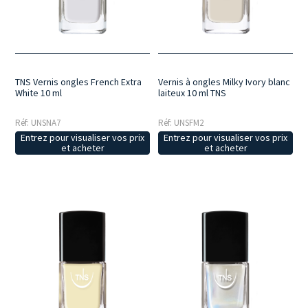
et lumineux, idéal aussi bien pour la manucure que pour la
pédicure.
Des couleurs polyvalentes, allant du nude rosé au beige
chaud et froid ; des textures uniformes pour une application sans
traces et des finis naturels et élégants.
TNS Vernis ongles French Extra
Vernis à ongles Milky Ivory blanc
White 10 ml
laiteux 10 ml TNS
Réf: UNSNA7
Réf: UNSFM2
Entrez pour visualiser vos prix
Entrez pour visualiser vos prix
et acheter
et acheter