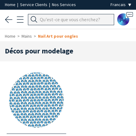
Home
|
Service Clients
|
Nos Services
Ai
Home
Mains
Nail Art pour ongles
Décos pour modelage