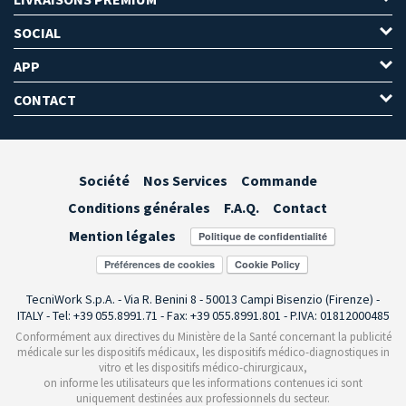
SOCIAL
APP
CONTACT
Société
Nos Services
Commande
Conditions générales
F.A.Q.
Contact
Mention légales
Préférences de cookies
TecniWork S.p.A. - Via R. Benini 8 - 50013 Campi Bisenzio (Firenze) -
ITALY - Tel: +39 055.8991.71 - Fax: +39 055.8991.801 - P.IVA: 01812000485
Conformément aux directives du Ministère de la Santé concernant la publicité
médicale sur les dispositifs médicaux, les dispositifs médico-diagnostiques in
vitro et les dispositifs médico-chirurgicaux,
on informe les utilisateurs que les informations contenues ici sont
uniquement destinées aux professionnels du secteur.