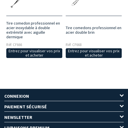
résistance, fiabilité et longue durée de vie.
Facilité d’utilisation
:
instruments conçus pour offrir une prise en main stable et un bon
contrôle lors des opérations de nettoyage esthétique du visage.
Tire comedon professionnel en
acier inoxydable à double
Tire comedons professionnel en
extrémité avec aiguille
acier double brin
dermique
Réf: CF666
Réf: CF668
Entrez pour visualiser vos prix
Entrez pour visualiser vos prix
et acheter
et acheter
CONNEXION
PAIEMENT SÉCURISÉ
NEWSLETTER
LIVRAISONS PREMIUM