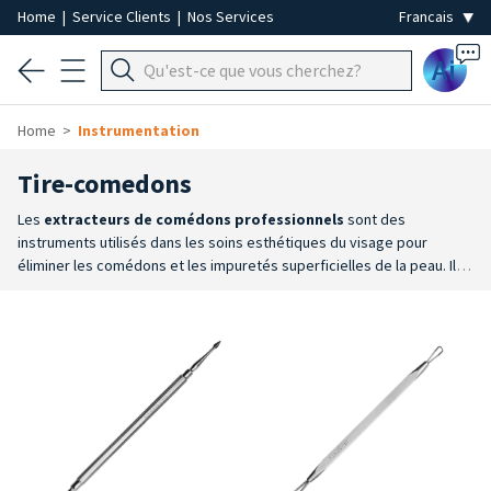
Home
|
Service Clients
|
Nos Services
Ai
Home
Instrumentation
Tire-comedons
Les
extracteurs de comédons professionnels
sont des
instruments utilisés dans les soins esthétiques du visage pour
éliminer les comédons et les impuretés superficielles de la peau. Ils
permettent d'intervenir avec précision lors des soins esthétiques du
visage, favorisant une élimination ciblée des impuretés
cutanées.
Nettoyage du visage
: conçus pour faciliter l'élimination
contrôlée des comédons et des impuretés superficielles lors des
soins esthétiques.
Précision maximale
: leurs embouts permettent
d’intervenir avec précision sur les différentes zones du visage,
favorisant ainsi une utilisation pratique et maîtrisée.
Acier
inoxydable
: fabriqués en acier inoxydable, ils sont adaptés aux
procédures de désinfection et de stérilisation, garantissant