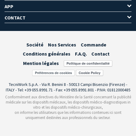
APP
CONTACT
Société
Nos Services
Commande
Conditions générales
F.A.Q.
Contact
Mention légales
Préférences de cookies
TecniWork S.p.A. - Via R. Benini 8 - 50013 Campi Bisenzio (Firenze) -
ITALY - Tel: +39 055.8991.71 - Fax: +39 055.8991.801 - P.IVA: 01812000485
Conformément aux directives du Ministère de la Santé concernant la publicité
médicale sur les dispositifs médicaux, les dispositifs médico-diagnostiques in
vitro et les dispositifs médico-chirurgicaux,
on informe les utilisateurs que les informations contenues ici sont
uniquement destinées aux professionnels du secteur.