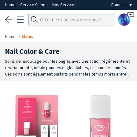
Home
|
Service Clients
|
Nos Services
Ai
Home
Mains
Nail Color & Care
Soins de maquillage pour les ongles avec une action régénérante et
restructurante, idéale pour les ongles faibles, cassants et abîmés.
Ces soins sont également parfaits pendant les temps morts entre
les manucures au vernis semi-permanent ou au gel UV.
Disponibles en
couleurs naturelles, nude et avec des finitions mates ou brillantes,
ces traitements peuvent remplacer le vernis à ongles en cas
d'ongles délicats, fragiles et abîmés.
Les traitements TNS pour les
ongles de la gamme Color Care peuvent être utilisés comme base
avant l'application du vernis à ongles ou comme traitement de
couleur.
De haute qualité, polyvalents et à usages multiples, ils
s'adaptent aux besoins de soins spécifiques de tous les types
d'ongles. Soins et maquillages professionnels pour les ongles des