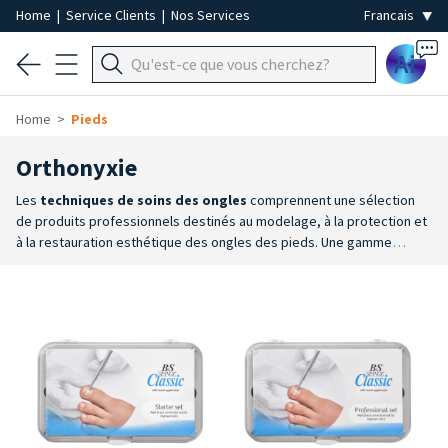
Home
|
Service Clients
|
Nos Services
Ai
Home
Pieds
Orthonyxie
Les
techniques de soins des ongles
comprennent une sélection
de produits professionnels destinés au modelage, à la protection et
à la restauration esthétique des ongles des pieds. Une gamme
conçue pour accompagner les différentes étapes des soins
professionnels et améliorer l'aspect de l'ongle, avec des résultats
naturels et durables.
Modelage de l'ongle de pied
: la gamme
Tecnifoot comprend
des produits conçus pour reconstruire et
restaurer l'aspect de l'ongle, contribuant ainsi à obtenir un résultat
naturel, uniforme et résistant.
Techniques professionnelles
dédiées
: la gamme comprend des gels, des résines, des
accessoires et des systèmes spécialement développés pour la
reconstruction esthétique des ongles des pieds. Des solutions