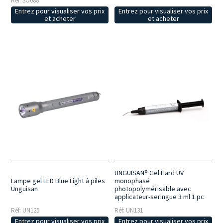
Réf: SO088
Entrez pour visualiser vos prix
Entrez pour visualiser vos prix
et acheter
et acheter
UNGUISAN® Gel Hard UV
Lampe gel LED Blue Light à piles
monophasé
Unguisan
photopolymérisable avec
applicateur-seringue 3 ml 1 pc
Réf: UN125
Réf: UN131
Entrez pour visualiser vos prix
Entrez pour visualiser vos prix