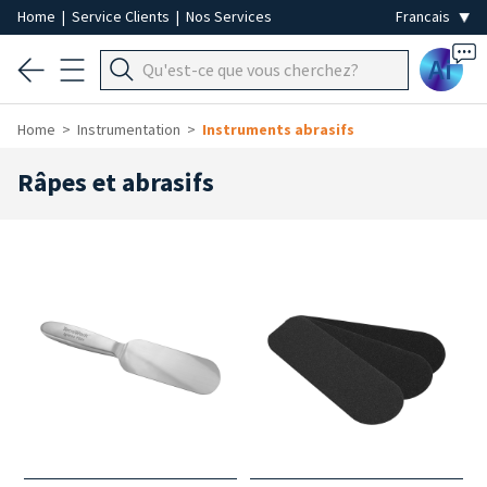
Home
|
Service Clients
|
Nos Services
Ai
Home
Instrumentation
Instruments abrasifs
Râpes et abrasifs