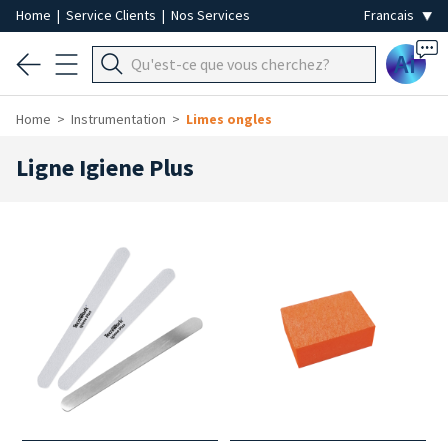
Home
|
Service Clients
|
Nos Services
Ai
Home
Instrumentation
Limes ongles
Ligne Igiene Plus