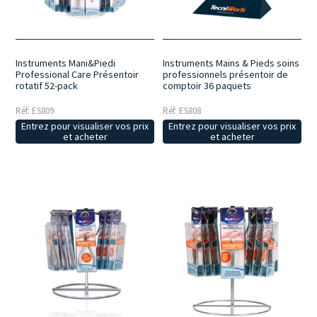
manucure et de pédicure.
Pour le bien-être au quotidien
: une
gamme conçue pour celles et ceux qui souhaitent avoir des mains et
des pieds toujours soignés, même à la maison, grâce à des outils
fiables et faciles à utiliser.
Instruments Mani&Piedi
Instruments Mains & Pieds soins
Professional Care Présentoir
professionnels présentoir de
rotatif 52-pack
comptoir 36 paquets
Réf: ES809
Réf: ES808
Entrez pour visualiser vos prix
Entrez pour visualiser vos prix
et acheter
et acheter