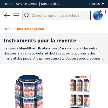
Home
|
Service Clients
|
Nos Services
Ai
Home
Instrumentation
Instruments pour la revente
La gamme
Mani&Piedi Professional Care
comprend des outils
destinés à la vente au détail et dédiés aux soins quotidiens des
mains et des pieds. Une gamme complète d'accessoires pratiques,
fiables et résistants, conçus pour offrir à l'utilisateur final des outils
de qualité pour la manucure et la pédicure à domicile.
Gamme
complète
: elle comprend des coupe-ongles, des ciseaux, des limes,
des râpes, des pierres abrasives et d’autres outils destinés aux
ongles, aux cuticules et à la peau des mains et des pieds.
Fiabilité
et praticité
: des outils fabriqués à partir de matériaux résistants et
conçus pour garantir confort, praticité et simplicité
d’utilisation.
Large choix
: de nombreux modèles permettent de
trouver l’outil le mieux adapté aux différents besoins en matière de