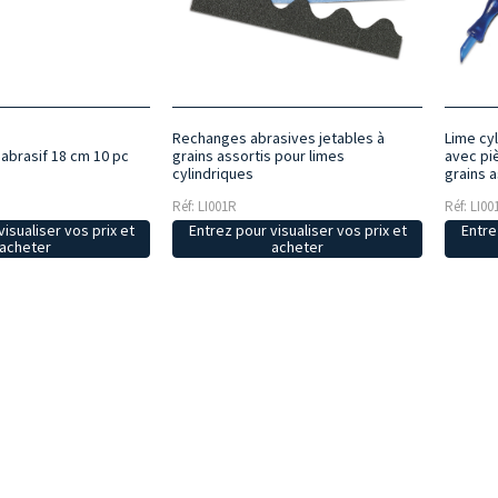
Rechanges abrasives jetables à
Lime cy
 abrasif 18 cm 10 pc
grains assortis pour limes
avec pi
cylindriques
grains a
Réf: LI001R
Réf: LI00
isualiser vos prix et
Entrez pour visualiser vos prix et
Entre
acheter
acheter