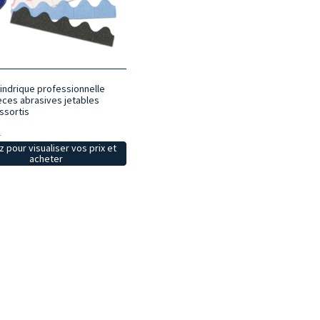
lindrique professionnelle
èces abrasives jetables
ssortis
1
z pour visualiser vos prix et
acheter