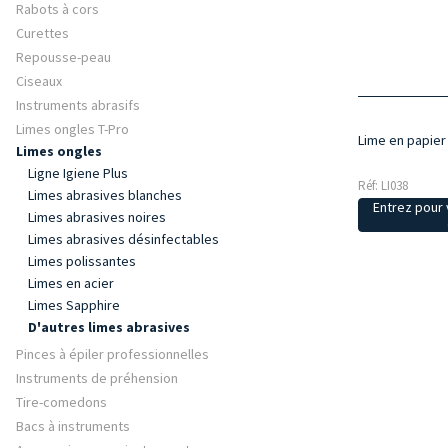
Rabots à cors
Curettes
Repousse-peau
Ciseaux
Instruments abrasifs
Limes ongles T-Pro
Lime en papier
Limes ongles
Ligne Igiene Plus
Réf: LI038
Limes abrasives blanches
Entrez pour v
Limes abrasives noires
Limes abrasives désinfectables
Limes polissantes
Limes en acier
Limes Sapphire
D'autres limes abrasives
Pinces à épiler professionnelles
Instruments de préhension
Tire-comedons
Bacs à instruments