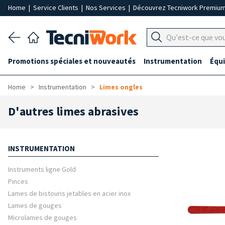
Home
|
Service Clients
|
Nos Services
|
Découvrez Tecniwork Premiu
Promotions spéciales et nouveautés
Instrumentation
Équ
Home
Instrumentation
Limes ongles
D'autres limes abrasives
INSTRUMENTATION
Instruments ligne Gold
Pinces
Lames de bistouris jetables en acier inox
Lames de gouges
Microlames de gouges