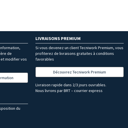
LIVRAISONS PREMIUM
’information,
Si vous devenez un client Tecniwork Premium, vous
ière de
profiterez de livraisons gratuites à conditions
et modifier vos
favorables
Découvrez Tecniwork Premium
formation
Livraison rapide dans 2/3 jours ouvrables.
Nous livrons par BRT – courrier express
isposition du