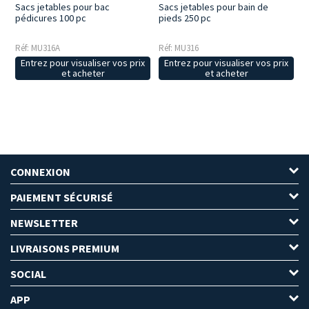
Sacs jetables pour bac
Sacs jetables pour bain de
pédicures 100 pc
pieds 250 pc
Réf: MU316A
Réf: MU316
Entrez pour visualiser vos prix
Entrez pour visualiser vos prix
et acheter
et acheter
CONNEXION
PAIEMENT SÉCURISÉ
NEWSLETTER
LIVRAISONS PREMIUM
SOCIAL
APP