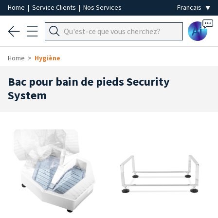
Home
|
Service Clients
|
Nos Services
Ai
Home
Hygiène
Bac pour bain de pieds Security
System