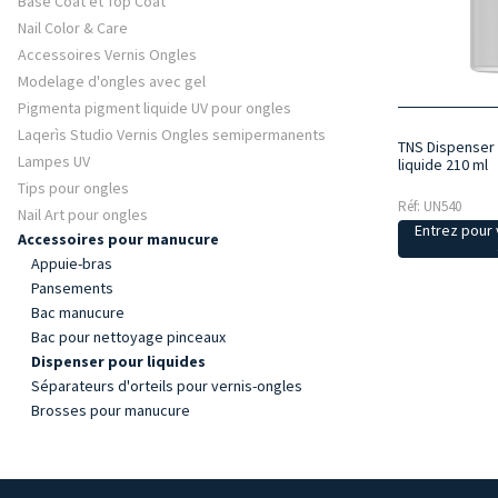
Base Coat et Top Coat
Nail Color & Care
Accessoires Vernis Ongles
Modelage d'ongles avec gel
Pigmenta pigment liquide UV pour ongles
Laqerìs Studio Vernis Ongles semipermanents
TNS Dispenser 
Lampes UV
liquide 210 ml
Tips pour ongles
Réf: UN540
Nail Art pour ongles
Entrez pour v
Accessoires pour manucure
Appuie-bras
Pansements
Bac manucure
Bac pour nettoyage pinceaux
Dispenser pour liquides
Séparateurs d'orteils pour vernis-ongles
Brosses pour manucure