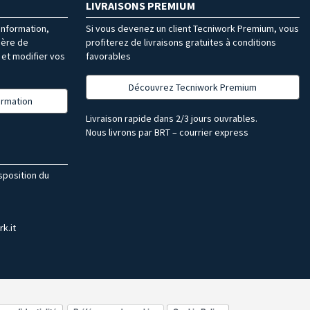
LIVRAISONS PREMIUM
’information,
Si vous devenez un client Tecniwork Premium, vous
ière de
profiterez de livraisons gratuites à conditions
et modifier vos
favorables
Découvrez Tecniwork Premium
formation
Livraison rapide dans 2/3 jours ouvrables.
Nous livrons par BRT – courrier express
isposition du
k.it