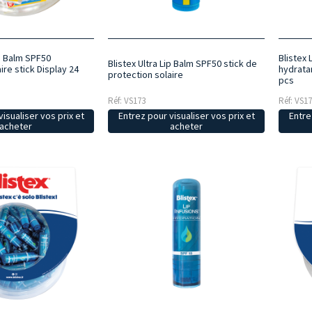
ip Balm SPF50
Blistex 
Blistex Ultra Lip Balm SPF50 stick de
ire stick Display 24
hydrata
protection solaire
pcs
Réf: VS173
Réf: VS1
isualiser vos prix et
Entrez pour visualiser vos prix et
Entre
acheter
acheter