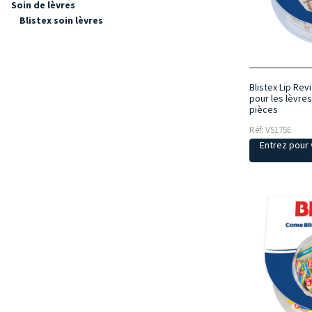
Soin de lèvres
Blistex soin lèvres
Blistex Lip Revi
pour les lèvres
pièces
Réf: VS175E
Entrez pour v