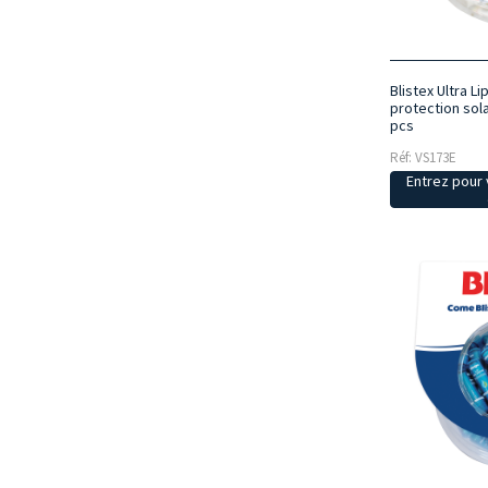
Blistex Ultra L
protection sola
pcs
Réf: VS173E
Entrez pour v