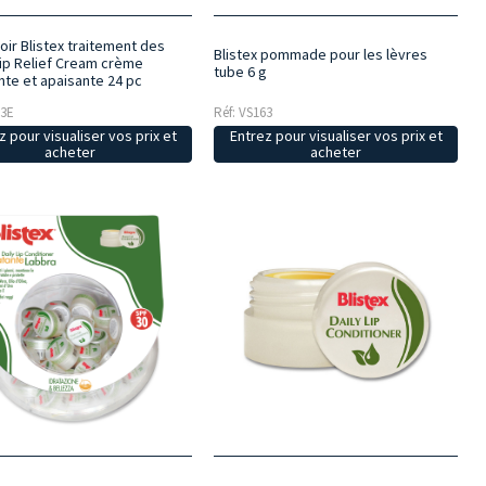
oir Blistex traitement des
Blistex pommade pour les lèvres
Lip Relief Cream crème
tube 6 g
nte et apaisante 24 pc
63E
Réf: VS163
z pour visualiser vos prix et
Entrez pour visualiser vos prix et
acheter
acheter