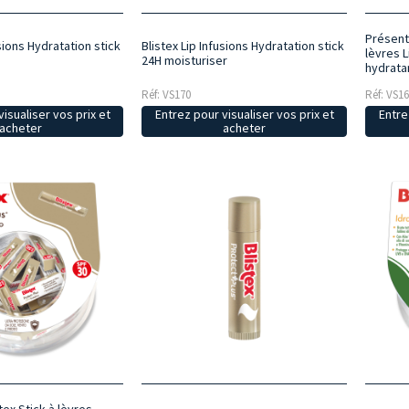
Présent
usions Hydratation stick
Blistex Lip Infusions Hydratation stick
lèvres 
24H moisturiser
hydrata
Réf: VS170
Réf: VS1
isualiser vos prix et
Entrez pour visualiser vos prix et
Entre
acheter
acheter