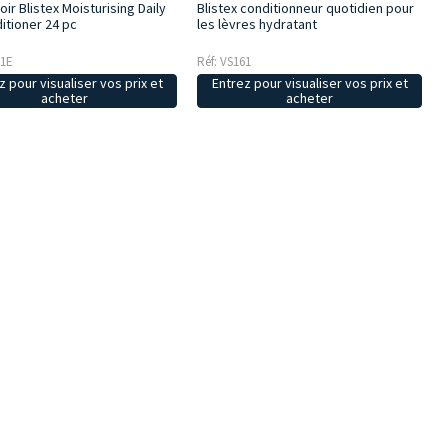
Blistex conditionneur quotidien pour
ir Blistex Moisturising Daily
les lèvres hydratant
itioner 24 pc
Réf: VS161
61E
Entrez pour visualiser vos prix et
z pour visualiser vos prix et
acheter
acheter