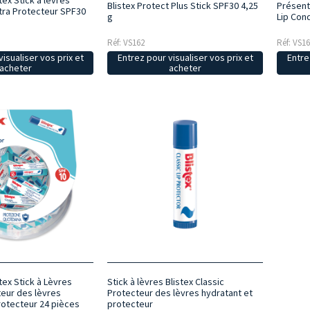
tex Stick à lèvres
Blistex Protect Plus Stick SPF30 4,25
Présento
ltra Protecteur SPF30
g
Lip Cond
Réf: VS162
Réf: VS1
isualiser vos prix et
Entrez pour visualiser vos prix et
Entre
acheter
acheter
tex Stick à Lèvres
Stick à lèvres Blistex Classic
teur des lèvres
Protecteur des lèvres hydratant et
rotecteur 24 pièces
protecteur