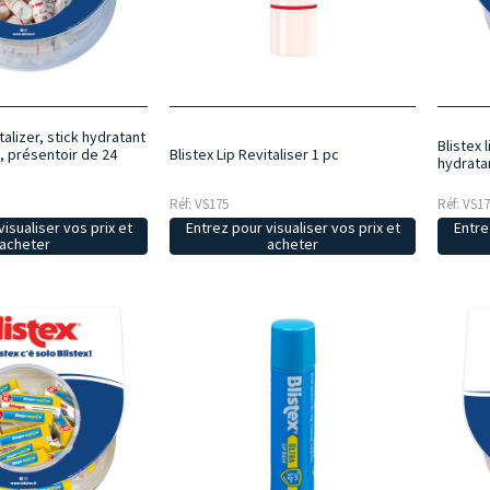
talizer, stick hydratant
Blistex 
, présentoir de 24
Blistex Lip Revitaliser 1 pc
hydrata
Réf: VS175
Réf: VS1
isualiser vos prix et
Entrez pour visualiser vos prix et
Entre
acheter
acheter