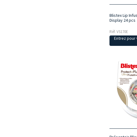
Blistex Lip Inf
Display 24 pcs
Réf: VS170E
Entrez pour v