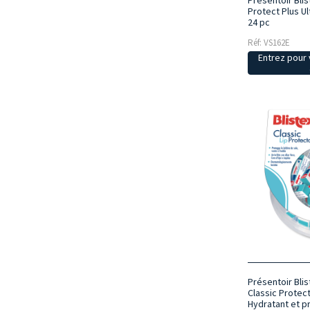
Présentoir Blis
Protect Plus U
24 pc
Réf: VS162E
Entrez pour v
Présentoir Blis
Classic Protec
Hydratant et p