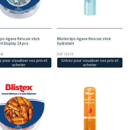
lips Agave Rescue stick
Blistex lips Agave Rescue stick
nt Display 24 pcs
hydratant
74E
Réf: VS174
z pour visualiser vos prix et
Entrez pour visualiser vos prix et
acheter
acheter