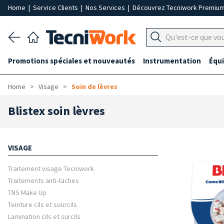
Home
|
Service Clients
|
Nos Services
|
Découvrez Tecniwork Premiu
Promotions spéciales et nouveautés
Instrumentation
Équ
Home
Visage
Soin de lèvres
Blistex soin lèvres
VISAGE
Traitement visage Tecniwork
Traitements anti-taches
TNS Make Up
Teinture cils et sourcils
Lamination cils et surcils