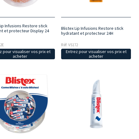
Lip Infusions Restore stick
Blistex Lip Infusions Restore stick
nt et protecteur Display 24
hydratant et protecteur 24H
72E
Réf: VS172
z pour visualiser vos prix et
Entrez pour visualiser vos prix et
acheter
acheter