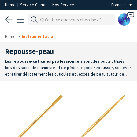
Home
|
Service Clients
|
Nos Services
Ai
Home
Instrumentation
Repousse-peau
Les
repousse-cuticules professionnels
sont des outils utilisés
lors des soins de manucure et de pédicure pour repousser, soulever
et retirer délicatement les cuticules et l'excès de peau autour de
l'ongle. Ils constituent un accessoire indispensable pour préparer
l'ongle aux étapes suivantes du soin et obtenir une finition
soignée.
Large choix
: disponibles en acier inoxydable ou en bois, ils
permettent de choisir l’outil le plus adapté en fonction du type de
cuticule, de la technique utilisée et de vos besoins. Les modèles en
acier inoxydable se prêtent aux procédures de désinfection et de
stérilisation, tandis que ceux en bois constituent une solution jetable
pratique.
Double fonctionnalité
: de nombreux modèles sont dotés
de deux extrémités fonctionnelles de formes différentes, conçues