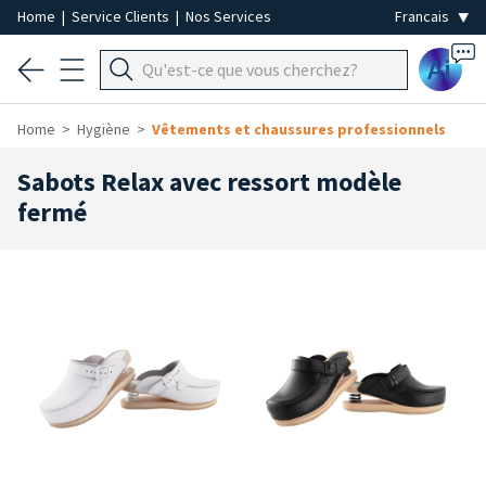
Home
|
Service Clients
|
Nos Services
Ai
Home
Hygiène
Vêtements et chaussures professionnels
Sabots Relax avec ressort modèle
fermé