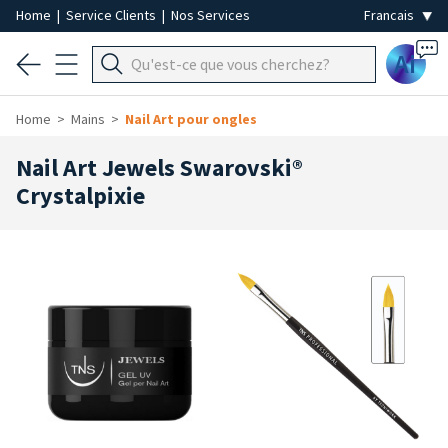
Home
|
Service Clients
|
Nos Services
Ai
Home
Mains
Nail Art pour ongles
Nail Art Jewels Swarovski®
Crystalpixie