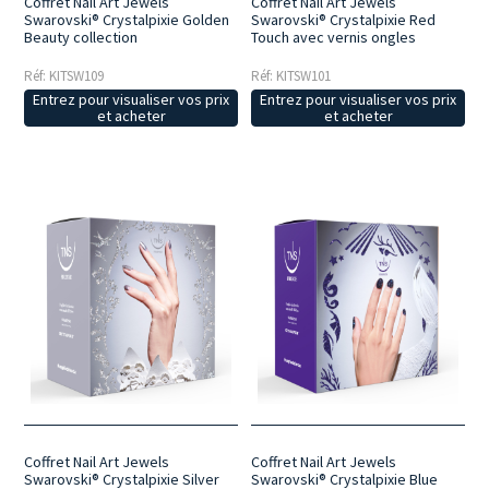
Coffret Nail Art Jewels
Coffret Nail Art Jewels
Swarovski® Crystalpixie Golden
Swarovski® Crystalpixie Red
Beauty collection
Touch avec vernis ongles
Réf: KITSW109
Réf: KITSW101
Entrez pour visualiser vos prix
Entrez pour visualiser vos prix
et acheter
et acheter
Coffret Nail Art Jewels
Coffret Nail Art Jewels
Swarovski® Crystalpixie Silver
Swarovski® Crystalpixie Blue