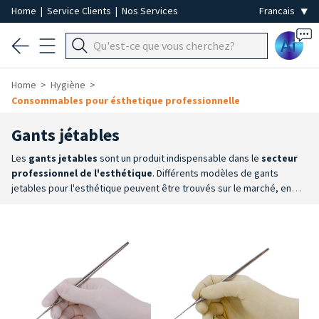
Home
|
Service Clients
|
Nos Services
Ai
Home
Hygiène
Consommables pour ésthetique professionnelle
Gants jétables
Les
gants jetables
sont un produit indispensable dans le
secteur
professionnel de l'esthétique
. Différents modèles de gants
jetables pour l'esthétique peuvent être trouvés sur le marché, en
fonction du type de matériau utilisé pour leur fabrication et des
besoins spécifiques du praticien. Les gants jetables
protègent les
mains du praticien
et
garantissent un niveau d'hygiène
élevé
pendant les traitements esthétiques.
Les gants jetables pour
instituts de beauté peuvent être lubrifiés à l'intérieur avec de
l'amidon végétal en poudre facilement absorbable (
). L'amidon
végétal permet d'enfiler les gants rapidement et facilement, ce qui
facilite l'enfilage et offre un confort maximal pendant le travail. En