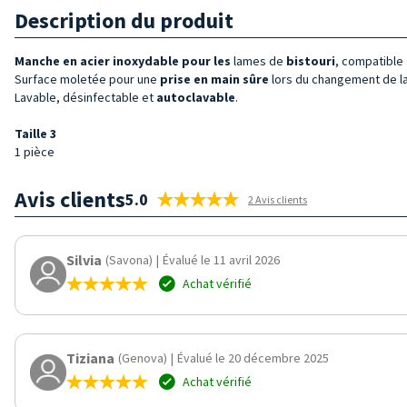
Description du produit
Manche en acier inoxydable pour les
lames de
bistouri
, compatible
Surface moletée pour une
prise en main sûre
lors du changement de la
Lavable, désinfectable et
autoclavable
.
Taille 3
1 pièce
Avis clients
5.0
2 Avis clients
Silvia
(Savona)
|
Évalué le 11 avril 2026
Achat vérifié
Tiziana
(Genova)
|
Évalué le 20 décembre 2025
Achat vérifié