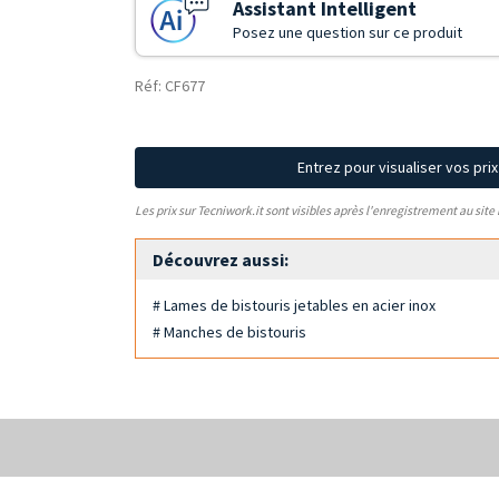
Assistant Intelligent
Posez une question sur ce produit
Réf: CF677
Entrez pour visualiser vos pri
Les prix sur Tecniwork.it sont visibles après l'enregistrement au site
Découvrez aussi:
# Lames de bistouris jetables en acier inox
# Manches de bistouris