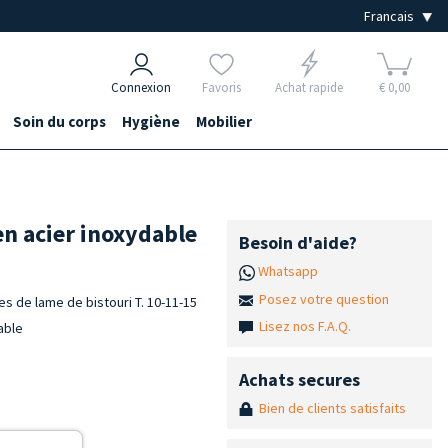
Connexion
Favoris
Achat rapide
€ 0,00
Soin du corps
Hygiène
Mobilier
en acier inoxydable
Besoin d'aide?
Whatsapp
Posez votre question
es de lame de bistouri T. 10-11-15
Lisez nos F.A.Q.
able
Achats secures
Bien de clients satisfaits