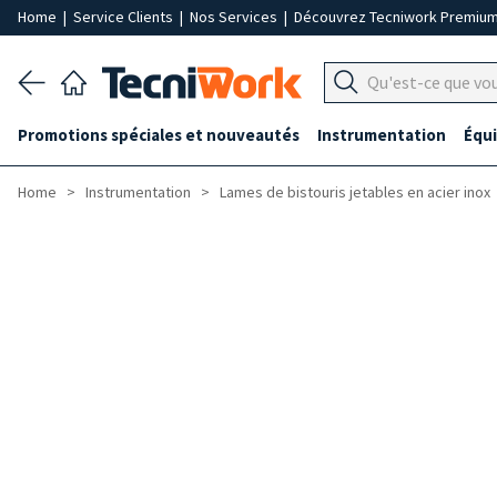
Home
|
Service Clients
|
Nos Services
|
Découvrez Tecniwork Premiu
Promotions spéciales et nouveautés
Instrumentation
Équ
Home
Instrumentation
Lames de bistouris jetables en acier inox